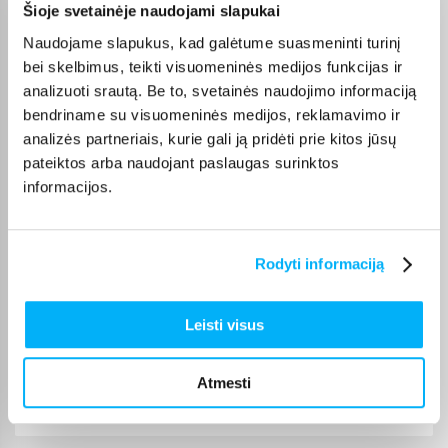
Šioje svetainėje naudojami slapukai
Violeta Z.
Patvirtintas pirkėjas
Naudojame slapukus, kad galėtume suasmeninti turinį
Mano patys mėgstamiausi kvepalai. Perku juos daug metų. Ačiū
bei skelbimus, teikti visuomeninės medijos funkcijas ir
analizuoti srautą. Be to, svetainės naudojimo informaciją
bendriname su visuomeninės medijos, reklamavimo ir
Danutė G.
analizės partneriais, kurie gali ją pridėti prie kitos jūsų
Patvirtintas pirkėjas
pateiktos arba naudojant paslaugas surinktos
Puiki dovana darbui ir pramogai 🙂 Ačiū
informacijos.
Vitalijus T.
Patvirtintas pirkėjas
Rodyti informaciją
Įvairūs kavos režimai – galimybė pasirinkti skirtingą stiprumą ir kiekį
Leisti visus
Ingrida V.
Patvirtintas pirkėjas
Atmesti
Greitai pristatytas, puikus aparatas, lengvas valdymas plius skani kava
dovanu � ...