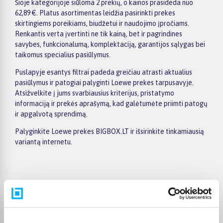
Šioje kategorijoje siūloma 2 prekių, o kainos prasideda nuo
62,89 €. Platus asortimentas leidžia pasirinkti prekes
skirtingiems poreikiams, biudžetui ir naudojimo įpročiams.
Renkantis verta įvertinti ne tik kainą, bet ir pagrindines
savybes, funkcionalumą, komplektaciją, garantijos sąlygas bei
taikomus specialius pasiūlymus.
Puslapyje esantys filtrai padeda greičiau atrasti aktualius
pasiūlymus ir patogiai palyginti Loewe prekes tarpusavyje.
Atsižvelkite į jums svarbiausius kriterijus, pristatymo
informaciją ir prekės aprašymą, kad galėtumėte priimti patogų
ir apgalvotą sprendimą.
Palyginkite Loewe prekes BIGBOX.LT ir išsirinkite tinkamiausią
variantą internetu.
Pirkėjų atsiliepimai apie prekes