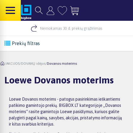
Nemokamas 30 d. prekių grąžinimas
Prekių filtras
/
AKCIJOS
/
DOVANŲ idėjos
/
Dovanos moterims
Loewe Dovanos moterims
Loewe Dovanos moterims - patogus pasirinkimas ieškantiems
patikimo gamintojo prekių. BIGBOX.LT kategorijoje „Dovanos
moterims“ rasite gamintojo Loewe pasiūlymus, kuriuos galite
palyginti pagal kainą, savybes, akcijas, pristatymo informaciją
ir kitus svarbius kriterijus.