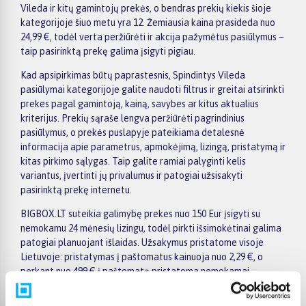
Vileda ir kitų gamintojų prekės, o bendras prekių kiekis šioje
kategorijoje šiuo metu yra 12. Žemiausia kaina prasideda nuo
24,99 €, todėl verta peržiūrėti ir akcija pažymėtus pasiūlymus –
taip pasirinktą prekę galima įsigyti pigiau.
Kad apsipirkimas būtų paprastesnis, Spindintys Vileda
pasiūlymai kategorijoje galite naudoti filtrus ir greitai atsirinkti
prekes pagal gamintoją, kainą, savybes ar kitus aktualius
kriterijus. Prekių sąraše lengva peržiūrėti pagrindinius
pasiūlymus, o prekės puslapyje pateikiama detalesnė
informacija apie parametrus, apmokėjimą, lizingą, pristatymą ir
kitas pirkimo sąlygas. Taip galite ramiai palyginti kelis
variantus, įvertinti jų privalumus ir patogiai užsisakyti
pasirinktą prekę internetu.
BIGBOX.LT suteikia galimybę prekes nuo 150 Eur įsigyti su
nemokamu 24 mėnesių lizingu, todėl pirkti išsimokėtinai galima
patogiai planuojant išlaidas. Užsakymus pristatome visoje
Lietuvoje: pristatymas į paštomatus kainuoja nuo 2,29 €, o
perkant nuo 499 € į paštomatą pristatoma nemokamai.
Kurjerio pristatymo kaina prasideda nuo 2,99 €. Jei prekė yra
sandėlyje, ją įprastai pristatome per 1–2 darbo dienas, o tikslų