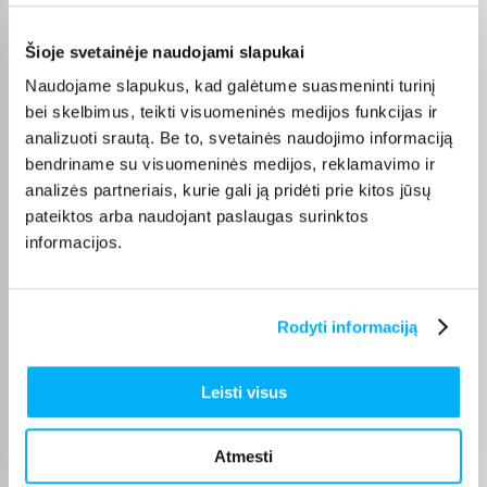
terminą visada rasite konkrečios prekės puslapyje.
Šioje svetainėje naudojami slapukai
Pasirinkę tinkamą prekę iš Spindintys Vileda pasiūlymai
kategorijos, galite rinktis jums patogiausią gavimo būdą:
Naudojame slapukus, kad galėtume suasmeninti turinį
pristatymą į paštomatą, kurjeriu arba atsiėmimą BIGBOX.LT
bei skelbimus, teikti visuomeninės medijos funkcijas ir
biure Kaune.
analizuoti srautą. Be to, svetainės naudojimo informaciją
bendriname su visuomeninės medijos, reklamavimo ir
analizės partneriais, kurie gali ją pridėti prie kitos jūsų
pateiktos arba naudojant paslaugas surinktos
Pirkėjų atsiliepimai apie prekes
informacijos.
Gitana V.
Rodyti informaciją
Patvirtintas pirkėjas
Puiku
Leisti visus
Irma P.
Patvirtintas pirkėjas
Atmesti
Šluota labai gera,tikrai rekomenduočiau draugams