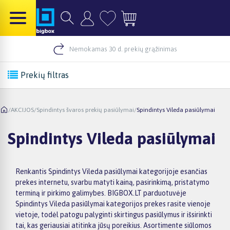
Nemokamas 30 d. prekių grąžinimas
Prekių filtras
/
AKCIJOS
/
Spindintys švaros prekių pasiūlymai
/
Spindintys Vileda pasiūlymai
Spindintys Vileda pasiūlymai
Renkantis Spindintys Vileda pasiūlymai kategorijoje esančias
prekes internetu, svarbu matyti kainą, pasirinkimą, pristatymo
terminą ir pirkimo galimybes. BIGBOX.LT parduotuvėje
Spindintys Vileda pasiūlymai kategorijos prekes rasite vienoje
vietoje, todėl patogu palyginti skirtingus pasiūlymus ir išsirinkti
tai, kas geriausiai atitinka jūsų poreikius. Asortimente siūlomos