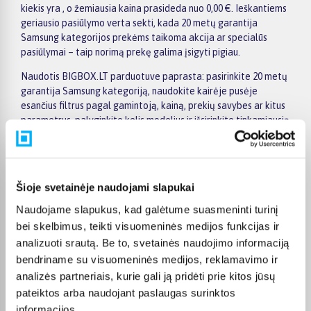
kiekis yra , o žemiausia kaina prasideda nuo 0,00 €. Ieškantiems
geriausio pasiūlymo verta sekti, kada 20 metų garantija
Samsung kategorijos prekėms taikoma akcija ar specialūs
pasiūlymai – taip norimą prekę galima įsigyti pigiau.
Naudotis BIGBOX.LT parduotuve paprasta: pasirinkite 20 metų
garantija Samsung kategoriją, naudokite kairėje pusėje
esančius filtrus pagal gamintoją, kainą, prekių savybes ar kitus
parametrus, palyginkite kelis modelius ir išsirinkite tinkamiausią
variantą. Prekių sąraše ir prekės puslapyje pateikiama
svarbiausia informacija, todėl galite greitai įvertinti techninius
duomenis, pristatymo terminą ir pirkimo sąlygas. Tai leidžia
patogiai apsipirkti internetu, neskubant ir palyginant skirtingus
Šioje svetainėje naudojami slapukai
20 metų garantija Samsung kategorijoje esančius pasiūlymus.
Naudojame slapukus, kad galėtume suasmeninti turinį
Visoms prekėms nuo 150 Eur taikomas nemokamas 24 mėnesių
bei skelbimus, teikti visuomeninės medijos funkcijas ir
lizingas, todėl norimas prekes galima įsigyti išsimokėtinai.
analizuoti srautą. Be to, svetainės naudojimo informaciją
Pristatymas visoje Lietuvoje į paštomatus kainuoja nuo 2,29 €,
bendriname su visuomeninės medijos, reklamavimo ir
o užsakymams nuo 499 € pristatymas į paštomatą nemokamas;
analizės partneriais, kurie gali ją pridėti prie kitos jūsų
kurjerio pristatymas – nuo 2,99 €. Sandėlyje esančios prekės
paprastai pristatomos per 1–2 darbo dienas, o tikslus
pateiktos arba naudojant paslaugas surinktos
kiekvienos prekės pristatymo terminas nurodytas jos
informacijos.