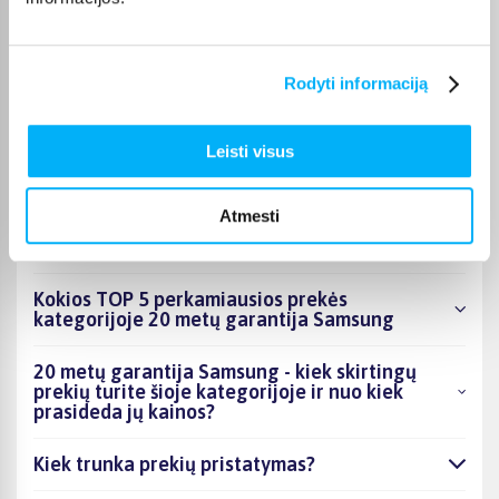
puslapyje.
Tinkamą prekę iš 20 metų garantija Samsung kategorijos
pristatysime per nurodytą terminą, o jei pageidausite
Rodyti informaciją
užsakymą atsiimti patys, atitinkamai pažymėtas prekes
galėsite atsiimti mūsų biure Kaune.
Leisti visus
Atmesti
DUK
Kokios TOP 5 perkamiausios prekės
kategorijoje 20 metų garantija Samsung
20 metų garantija Samsung - kiek skirtingų
prekių turite šioje kategorijoje ir nuo kiek
prasideda jų kainos?
Kiek trunka prekių pristatymas?