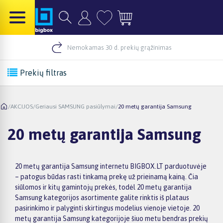
Nemokamas 30 d. prekių grąžinimas
Prekių filtras
/
AKCIJOS
/
Geriausi SAMSUNG pasiūlymai
/
20 metų garantija Samsung
20 metų garantija Samsung
20 metų garantija Samsung internetu BIGBOX.LT parduotuvėje
– patogus būdas rasti tinkamą prekę už prieinamą kainą. Čia
siūlomos ir kitų gamintojų prekės, todėl 20 metų garantija
Samsung kategorijos asortimente galite rinktis iš plataus
pasirinkimo ir palyginti skirtingus modelius vienoje vietoje. 20
metų garantija Samsung kategorijoje šiuo metu bendras prekių