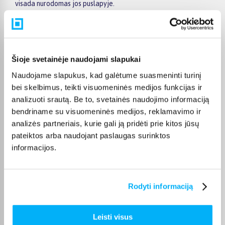
visada nurodomas jos puslapyje.
Pasirinktą prekę iš SAMSUNG skalbinių džiovyklės kategorijos
pristatysime per nurodytą terminą. Jei patogiau užsakymą
atsiimti patiems, atitinkamai pažymėtas prekes galėsite
atsiimti BIGBOX.LT biure Veiverių g. 171, Kaune.
Šioje svetainėje naudojami slapukai
Naudojame slapukus, kad galėtume suasmeninti turinį
bei skelbimus, teikti visuomeninės medijos funkcijas ir
analizuoti srautą. Be to, svetainės naudojimo informaciją
Pirkėjų atsiliepimai apie prekes
bendriname su visuomeninės medijos, reklamavimo ir
analizės partneriais, kurie gali ją pridėti prie kitos jūsų
pateiktos arba naudojant paslaugas surinktos
Aistė B.
informacijos.
Patvirtintas pirkėjas
Puikiai atlieka savo darbą, jeigu išdžiūsta greičiau programa pasibaigia
anksčia ...
Rodyti informaciją
Linas Č.
Patvirtintas pirkėjas
Leisti visus