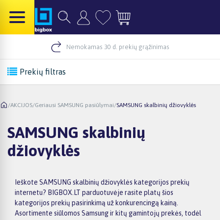
Nemokamas 30 d. prekių grąžinimas
Prekių filtras
/
AKCIJOS
/
Geriausi SAMSUNG pasiūlymai
/
SAMSUNG skalbinių džiovyklės
SAMSUNG skalbinių
džiovyklės
Ieškote SAMSUNG skalbinių džiovyklės kategorijos prekių
internetu? BIGBOX.LT parduotuvėje rasite platų šios
kategorijos prekių pasirinkimą už konkurencingą kainą.
Asortimente siūlomos Samsung ir kitų gamintojų prekės, todėl