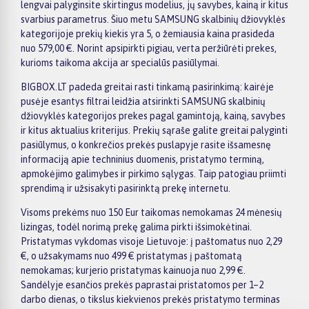
lengvai palyginsite skirtingus modelius, jų savybes, kainą ir kitus
svarbius parametrus. Šiuo metu SAMSUNG skalbinių džiovyklės
kategorijoje prekių kiekis yra 5, o žemiausia kaina prasideda
nuo 579,00 €. Norint apsipirkti pigiau, verta peržiūrėti prekes,
kurioms taikoma akcija ar specialūs pasiūlymai.
BIGBOX.LT padeda greitai rasti tinkamą pasirinkimą: kairėje
pusėje esantys filtrai leidžia atsirinkti SAMSUNG skalbinių
džiovyklės kategorijos prekes pagal gamintoją, kainą, savybes
ir kitus aktualius kriterijus. Prekių sąraše galite greitai palyginti
pasiūlymus, o konkrečios prekės puslapyje rasite išsamesnę
informaciją apie techninius duomenis, pristatymo terminą,
apmokėjimo galimybes ir pirkimo sąlygas. Taip patogiau priimti
sprendimą ir užsisakyti pasirinktą prekę internetu.
Visoms prekėms nuo 150 Eur taikomas nemokamas 24 mėnesių
lizingas, todėl norimą prekę galima pirkti išsimokėtinai.
Pristatymas vykdomas visoje Lietuvoje: į paštomatus nuo 2,29
€, o užsakymams nuo 499 € pristatymas į paštomatą
nemokamas; kurjerio pristatymas kainuoja nuo 2,99 €.
Sandėlyje esančios prekės paprastai pristatomos per 1–2
darbo dienas, o tikslus kiekvienos prekės pristatymo terminas