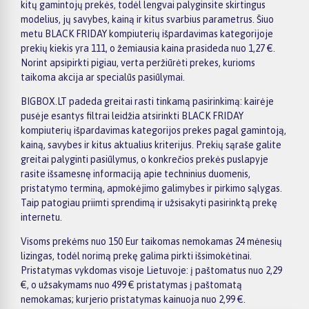
kitų gamintojų prekės, todėl lengvai palyginsite skirtingus
modelius, jų savybes, kainą ir kitus svarbius parametrus. Šiuo
metu BLACK FRIDAY kompiuterių išpardavimas kategorijoje
prekių kiekis yra 111, o žemiausia kaina prasideda nuo 1,27 €.
Norint apsipirkti pigiau, verta peržiūrėti prekes, kurioms
taikoma akcija ar specialūs pasiūlymai.
BIGBOX.LT padeda greitai rasti tinkamą pasirinkimą: kairėje
pusėje esantys filtrai leidžia atsirinkti BLACK FRIDAY
kompiuterių išpardavimas kategorijos prekes pagal gamintoją,
kainą, savybes ir kitus aktualius kriterijus. Prekių sąraše galite
greitai palyginti pasiūlymus, o konkrečios prekės puslapyje
rasite išsamesnę informaciją apie techninius duomenis,
pristatymo terminą, apmokėjimo galimybes ir pirkimo sąlygas.
Taip patogiau priimti sprendimą ir užsisakyti pasirinktą prekę
internetu.
Visoms prekėms nuo 150 Eur taikomas nemokamas 24 mėnesių
lizingas, todėl norimą prekę galima pirkti išsimokėtinai.
Pristatymas vykdomas visoje Lietuvoje: į paštomatus nuo 2,29
€, o užsakymams nuo 499 € pristatymas į paštomatą
nemokamas; kurjerio pristatymas kainuoja nuo 2,99 €.