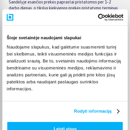
Sandėlyje esančios prekės paprastai pristatomos per 1–2
darbo dienas, o tikslus kiekvienos prekės pristatymo terminas
visada nurodomas jos puslapyje.
Pasirinktą prekę iš BLACK FRIDAY kompiuterių išpardavimas
kategorijos pristatysime per nurodytą terminą. Jei patogiau
užsakymą atsiimti patiems, atitinkamai pažymėtas prekes
Šioje svetainėje naudojami slapukai
galėsite atsiimti BIGBOX.LT biure Veiverių g. 171, Kaune.
Naudojame slapukus, kad galėtume suasmeninti turinį
bei skelbimus, teikti visuomeninės medijos funkcijas ir
analizuoti srautą. Be to, svetainės naudojimo informaciją
bendriname su visuomeninės medijos, reklamavimo ir
Pirkėjų atsiliepimai apie prekes
analizės partneriais, kurie gali ją pridėti prie kitos jūsų
pateiktos arba naudojant paslaugas surinktos
informacijos.
Danutė G.
Patvirtintas pirkėjas
Puiki dovana darbui ir pramogai 🙂 Ačiū
Rodyti informaciją
Ieva K.
Leisti visus