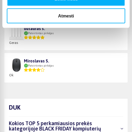
Patvirtintas pirkėjas
Prekė puiki, greitas pristatymas
Atmesti
liutauras s.
Patvirtintas pirkėjas
Geras
Miroslavas S.
Patvirtintas pirkėjas
Ok
DUK
Kokios TOP 5 perkamiausios prekės
kategorijoje BLACK FRIDAY kompiuterių