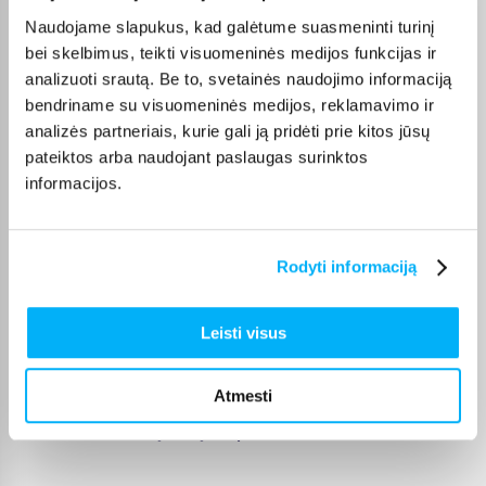
atsiimti mūsų biure Kaune.
Naudojame slapukus, kad galėtume suasmeninti turinį
Lankstus apmokėjimas:
Visoms prekėms, kurių vertė
bei skelbimus, teikti visuomeninės medijos funkcijas ir
viršija 150 Eur, siūlome patogų lizingą be pabrangimo
analizuoti srautą. Be to, svetainės naudojimo informaciją
arba kitas Jums palankias išsimokėjimo sąlygas.
bendriname su visuomeninės medijos, reklamavimo ir
Kaip pasinaudoti papildoma nuolaida?
analizės partneriais, kurie gali ją pridėti prie kitos jūsų
pateiktos arba naudojant paslaugas surinktos
Pasinaudoti specialiais pasiūlymais paprasta. Išsirinkite prekes
informacijos.
iš šios kategorijos, įsidėkite jas į krepšelį ir atsiskaitymo metu
įveskite galiojantį
BIGBOX nuolaidos kodą
. Nuolaida bus
pritaikyta akimirksniu, todėl galėsite džiaugtis aukščiausios
klasės įranga už mažesnę kainą.
Rodyti informaciją
Nepamirškite reguliariai tikrinti šios kategorijos – geriausi
pasiūlymai ir populiariausios prekės išperkamos greičiausiai!
Leisti visus
Užsisakykite naujienlaiškį arba sekite mus socialiniuose
tinkluose, kad pirmieji sužinotumėte, koks naujas
BIGBOX
nuolaidos kodas
galioja šiandien.
Atmesti
BIGBOX.LT – mažų kainų čempionas!