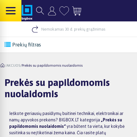
Nemokamas 30 d. prekių grąžinimas
Prekių filtras
/
AKCIJOS
/
Prekės su papildomomis nuolaidomis
Prekės su papildomomis
nuolaidomis
Ieškote geriausių pasiūlymų buitinei technikai, elektronikai ar
namų apyvokos prekėms? BIGBOX.LT kategorija
„Prekės su
papildomomis nuolaidomis“
yra būtent ta vieta, kur kokybė
susitinka su neįtikėtinai žema kaina. Čia rasite platų