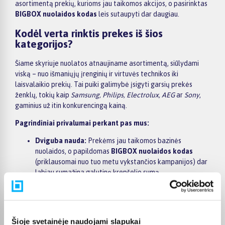
asortimentą prekių, kurioms jau taikomos akcijos, o pasirinktas
BIGBOX nuolaidos kodas
leis sutaupyti dar daugiau.
Kodėl verta rinktis prekes iš šios
kategorijos?
Šiame skyriuje nuolatos atnaujiname asortimentą, siūlydami
viską – nuo išmaniųjų įrenginių ir virtuvės technikos iki
laisvalaikio prekių. Tai puiki galimybė įsigyti garsių prekės
ženklų, tokių kaip
Samsung, Philips, Electrolux, AEG
ar
Sony
,
gaminius už itin konkurencingą kainą.
Pagrindiniai privalumai perkant pas mus:
Dviguba nauda:
Prekėms jau taikomos bazinės
nuolaidos, o papildomas
BIGBOX nuolaidos kodas
(priklausomai nuo tuo metu vykstančios kampanijos) dar
labiau sumažina galutinę krepšelio sumą.
Platus asortimentas:
Nuo smulkios elektronikos iki
stambios buitinės technikos – viskas vienoje vietoje.
Greitas pristatymas:
Sandėlyje esančias prekes
pristatome per 1–3 darbo dienas visoje Lietuvoje, o
Šioje svetainėje naudojami slapukai
norintys sutaupyti laiką, užsakymus gali nemokamai