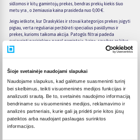
siūlomos ir kitų gamintojų prekės, bendras prekių kiekis šiuo
metu yra , o žemiausia kaina prasideda nuo 0,00 €.
Jeigu ieškote, kur Draskyklės ir stovai kategorijos prekes įsigyti
pigiau, verta reguliariai peržiūrėti specialius pasiūlymus ir
prekes, kurioms taikoma akcija. Patogūs filtrai padeda
susiaurinti pasirinkimą pagal gamintoją, kainą, savybes ar kitus
aktualius kriterijus, todėl greičiau rasite jūsų poreikius
atitinkantį variantą. Prekės puslapyje pateikiama išsamesnė
informacija apie techninius duomenis, apmokėjimą, pristatymo
terminą ir kitas pirkimo sąlygas.
Šioje svetainėje naudojami slapukai
BIGBOX.LT suteikia galimybę prekes nuo 150 Eur įsigyti su
Naudojame slapukus, kad galėtume suasmeninti turinį
nemokamu 24 mėnesių lizingu. Tai patogu, kai prekę norite
bei skelbimus, teikti visuomeninės medijos funkcijas ir
pirkti išsimokėtinai, paskirstant mokėjimą dalimis. Užsakytos
analizuoti srautą. Be to, svetainės naudojimo informaciją
prekės pristatomos visoje Lietuvoje: į paštomatus nuo 2,29 €, o
bendriname su visuomeninės medijos, reklamavimo ir
užsakymams nuo 499 € pristatymas į paštomatą nemokamas.
analizės partneriais, kurie gali ją pridėti prie kitos jūsų
Kurjerio pristatymo kaina prasideda nuo 2,99 €.
pateiktos arba naudojant paslaugas surinktos
Sandėlyje esančios prekės įprastai pristatomos per 1–2 darbo
informacijos.
dienas, o tikslus kiekvienos prekės pristatymo terminas
nurodomas jos puslapyje. Pasirinktą prekę iš Draskyklės ir