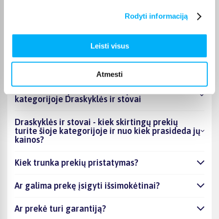
stovai kategorijos galite gauti paštomatu, per kurjerį arba, jei
prekė atitinkamai pažymėta, atsiimti BIGBOX.LT biure Kaune.
Rodyti informaciją
Leisti visus
DUK
Atmesti
Kokios TOP 5 perkamiausios prekės
kategorijoje Draskyklės ir stovai
Draskyklės ir stovai - kiek skirtingų prekių
turite šioje kategorijoje ir nuo kiek prasideda jų
kainos?
Kiek trunka prekių pristatymas?
Ar galima prekę įsigyti išsimokėtinai?
Ar prekė turi garantiją?