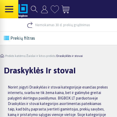
Nemokamas 30 d. prekių grąžinimas
Prekių filtras
/
Prekės katėms
/
Žaislai ir kitos prekės
/
Draskyklės ir stovai
Draskyklės ir stovai
Norint įsigyti Draskyklės ir stovai kategorijoje esančias prekes
internetu, svarbu ne tik žema kaina, bet ir galimybė greitai
palyginti skirtingus pasiūlymus. BIGBOX.LT parduotuvėje
Draskyklės ir stovai kategorijos asortimentas pateikiamas
taip, kad būtų paprasta įvertinti gamintojus, prekių savybes,
kainą ir pristatymo sąlygas vienoje vietoje. Šioje kategorijoje