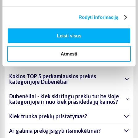
Tinkamą prekę iš Dubenėliai kategorijos pristatysime per
nurodytą terminą, o jei pageidausite užsakymą atsiimti patys,
Rodyti informaciją
atitinkamai pažymėtas prekes galėsite atsiimti mūsų biure
Kaune.
Leisti visus
Atmesti
DUK
Kokios TOP 5 perkamiausios prekės
kategorijoje Dubenėliai
Dubenėliai - kiek skirtingų prekių turite šioje
kategorijoje ir nuo kiek prasideda jų kainos?
Kiek trunka prekių pristatymas?
Ar galima prekę įsigyti išsimokėtinai?