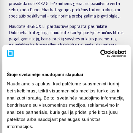
prasideda nuo 33,32 €. Ieškantiems geriausio pasiūlymo verta
sekti, kada Dubenėliai kategorijos prekėms taikoma akcija ar
specialūs pasiūlymai – taip norimą prekę galima įsigyti pigiau.
Naudotis BIGBOX.LT parduotuve paprasta: pasirinkite
Dubenėliai kategoriją, naudokite kairėje pusėje esančius filtrus
pagal gamintoją, kainą, prekių savybes ar kitus parametrus,
palyginkite kelis modelius ir išsirinkite tinkamiausią variantą.
Prekių sąraše ir prekės puslapyje pateikiama svarbiausia
informacija, todėl galite greitai įvertinti techninius duomenis,
pristatymo terminą ir pirkimo sąlygas. Tai leidžia patogiai
apsipirkti internetu, neskubant ir palyginant skirtingus
Šioje svetainėje naudojami slapukai
Dubenėliai kategorijoje esančius pasiūlymus.
Naudojame slapukus, kad galėtume suasmeninti turinį
Visoms prekėms nuo 150 Eur taikomas nemokamas 24 mėnesių
bei skelbimus, teikti visuomeninės medijos funkcijas ir
lizingas, todėl norimas prekes galima įsigyti išsimokėtinai.
analizuoti srautą. Be to, svetainės naudojimo informaciją
Pristatymas visoje Lietuvoje į paštomatus kainuoja nuo 2,29 €,
bendriname su visuomeninės medijos, reklamavimo ir
o užsakymams nuo 499 € pristatymas į paštomatą nemokamas;
kurjerio pristatymas – nuo 2,99 €. Sandėlyje esančios prekės
analizės partneriais, kurie gali ją pridėti prie kitos jūsų
paprastai pristatomos per 1–2 darbo dienas, o tikslus
pateiktos arba naudojant paslaugas surinktos
kiekvienos prekės pristatymo terminas nurodytas jos
informacijos.
puslapyje.