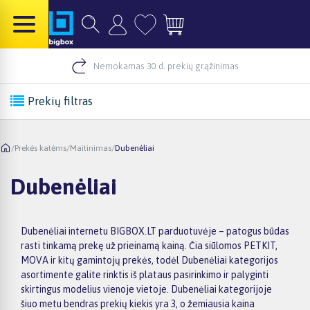
Nemokamas 30 d. prekių grąžinimas
Prekių filtras
/
Prekės katėms
/
Maitinimas
/
Dubenėliai
Dubenėliai
Dubenėliai internetu BIGBOX.LT parduotuvėje – patogus būdas
rasti tinkamą prekę už prieinamą kainą. Čia siūlomos PETKIT,
MOVA ir kitų gamintojų prekės, todėl Dubenėliai kategorijos
asortimente galite rinktis iš plataus pasirinkimo ir palyginti
skirtingus modelius vienoje vietoje. Dubenėliai kategorijoje
šiuo metu bendras prekių kiekis yra 3, o žemiausia kaina