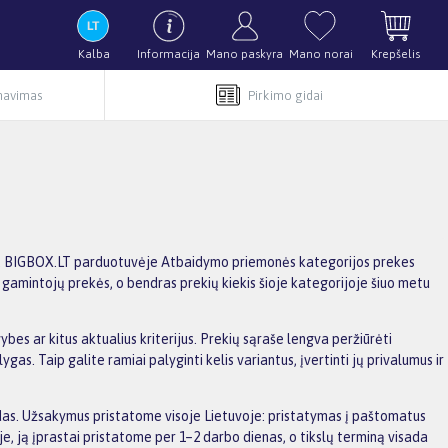
Kalba
Informacija
Mano paskyra
Mano norai
Krepšelis
rnavimas
Pirkimo gidai
bes. BIGBOX.LT parduotuvėje Atbaidymo priemonės kategorijos prekes
itų gamintojų prekės, o bendras prekių kiekis šioje kategorijoje šiuo metu
bes ar kitus aktualius kriterijus. Prekių sąraše lengva peržiūrėti
s. Taip galite ramiai palyginti kelis variantus, įvertinti jų privalumus ir
aidas. Užsakymus pristatome visoje Lietuvoje: pristatymas į paštomatus
, ją įprastai pristatome per 1–2 darbo dienas, o tikslų terminą visada