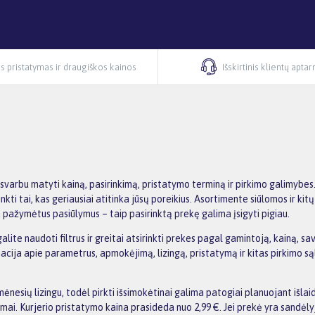
s pristatymas ir draugiškos kainos
Išskirtinis klientų apta
svarbu matyti kainą, pasirinkimą, pristatymo terminą ir pirkimo galimy
rinkti tai, kas geriausiai atitinka jūsų poreikius. Asortimente siūlomos ir k
ja pažymėtus pasiūlymus – taip pasirinktą prekę galima įsigyti pigiau.
e naudoti filtrus ir greitai atsirinkti prekes pagal gamintoją, kainą, savy
ja apie parametrus, apmokėjimą, lizingą, pristatymą ir kitas pirkimo sąlyga
nesių lizingu, todėl pirkti išsimokėtinai galima patogiai planuojant išl
i. Kurjerio pristatymo kaina prasideda nuo 2,99 €. Jei prekė yra sandėlyje