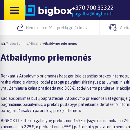
+370 700 33322
pagalba@bigbox.lt
Nemokamas 30 d. prekių grąžinimas
Greita
/
Prekės šunims
/
Higiena
/
Atbaidymo priemonės
Atbaidymo priemonės
Renkantis Atbaidymo priemonės kategorijoje esančias prekes internetu, 
rasite vienoje vietoje, todėl patogu palyginti skirtingus pasiūlymus ir išsi
yra . Žemiausia kaina prasideda nuo 0,00 €, todėl verta peržiūrėti ir akci
Kad apsipirkimas būtų paprastesnis, Atbaidymo priemonės kategorijoje galit
pagrindinius pasiūlymus, o prekės puslapyje pateikiama detalesnė informaci
patogiai užsisakyti pasirinktą prekę internetu.
BIGBOX.LT suteikia galimybę prekes nuo 150 Eur įsigyti su nemokamu 24 mė
kainuoja nuo 2,29 €, o perkant nuo 499 € į paštomatą pristatoma nemokama