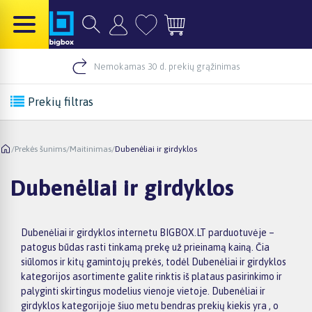
Nemokamas 30 d. prekių grąžinimas
Prekių filtras
/
Prekės šunims
/
Maitinimas
/
Dubenėliai ir girdyklos
Dubenėliai ir girdyklos
Dubenėliai ir girdyklos internetu BIGBOX.LT parduotuvėje –
patogus būdas rasti tinkamą prekę už prieinamą kainą. Čia
siūlomos ir kitų gamintojų prekės, todėl Dubenėliai ir girdyklos
kategorijos asortimente galite rinktis iš plataus pasirinkimo ir
palyginti skirtingus modelius vienoje vietoje. Dubenėliai ir
girdyklos kategorijoje šiuo metu bendras prekių kiekis yra , o