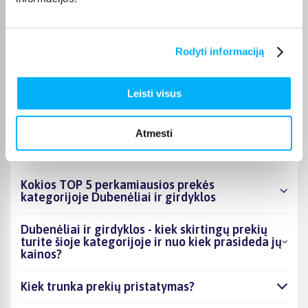
puslapyje.
Tinkamą prekę iš Dubenėliai ir girdyklos kategorijos
pristatysime per nurodytą terminą, o jei pageidausite
Rodyti informaciją
užsakymą atsiimti patys, atitinkamai pažymėtas prekes
galėsite atsiimti mūsų biure Kaune.
Leisti visus
Atmesti
DUK
Kokios TOP 5 perkamiausios prekės
kategorijoje Dubenėliai ir girdyklos
Dubenėliai ir girdyklos - kiek skirtingų prekių
turite šioje kategorijoje ir nuo kiek prasideda jų
kainos?
Kiek trunka prekių pristatymas?