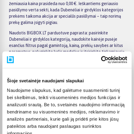
žemiausia kaina prasideda nuo 0,00 €. Ieškantiems geriausio
pasiūlymo verta sekti, kada Dubenėliai ir girdyklos kategorijos
prekėms taikoma akcija ar specialūs pasiūlymai – taip norimą
prekę galima įsigyti pigiau.
Naudotis BIGBOX.LT parduotuve paprasta: pasirinkite
Dubenėliai ir girdyklos kategoriją, naudokite kairėje pusėje
esančius filtrus pagal gamintoją, kainą, prekių savybes ar kitus
parametrus, palyginkite kelis modelius ir išsirinkite tinkamiausią
variantą. Prekių sąraše ir prekės puslapyje pateikiama
svarbiausia informacija, todėl galite greitai įvertinti techninius
duomenis, pristatymo terminą ir pirkimo sąlygas. Tai leidžia
patogiai apsipirkti internetu, neskubant ir palyginant skirtingus
Šioje svetainėje naudojami slapukai
Dubenėliai ir girdyklos kategorijoje esančius pasiūlymus.
Naudojame slapukus, kad galėtume suasmeninti turinį
Visoms prekėms nuo 150 Eur taikomas nemokamas 24 mėnesių
bei skelbimus, teikti visuomeninės medijos funkcijas ir
lizingas, todėl norimas prekes galima įsigyti išsimokėtinai.
analizuoti srautą. Be to, svetainės naudojimo informaciją
Pristatymas visoje Lietuvoje į paštomatus kainuoja nuo 2,29 €,
bendriname su visuomeninės medijos, reklamavimo ir
o užsakymams nuo 499 € pristatymas į paštomatą nemokamas;
analizės partneriais, kurie gali ją pridėti prie kitos jūsų
kurjerio pristatymas – nuo 2,99 €. Sandėlyje esančios prekės
paprastai pristatomos per 1–2 darbo dienas, o tikslus
pateiktos arba naudojant paslaugas surinktos
kiekvienos prekės pristatymo terminas nurodytas jos
informacijos.