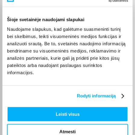
prekės paprastai pristatomos per 1–2 darbo dienas, o tikslus
kiekvienos prekės pristatymo terminas nurodomas jos
puslapyje.
Šioje svetainėje naudojami slapukai
Pasirinkę tinkamą prekę iš Planšetės su pieštuku kategorijos,
Naudojame slapukus, kad galėtume suasmeninti turinį
galite rinktis patogiausią gavimo būdą: pristatymą į
bei skelbimus, teikti visuomeninės medijos funkcijas ir
paštomatą, pristatymą per kurjerį arba, jei prekė pažymėta
analizuoti srautą. Be to, svetainės naudojimo informaciją
kaip tinkama atsiėmimui, atsiėmimą BIGBOX.LT biure Veiverių
bendriname su visuomeninės medijos, reklamavimo ir
g. 171, Kaune.
analizės partneriais, kurie gali ją pridėti prie kitos jūsų
pateiktos arba naudojant paslaugas surinktos
informacijos.
DUK
Rodyti informaciją
TOP 5 perkamiausi Planšetės
Planšetės - kiek skirtingų prekių turite šioje
Leisti visus
kategorijoje ir nuo kiek prasideda jų kainos?
Atmesti
Kokią planšetę geriausia rinktis darbui ar