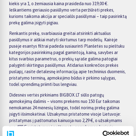
kiekis yra 1, o žemiausia kaina prasideda nuo 319,00 €.
Ieškantiems geriausio pasiūlymo verta peržiūrėti prekes,
kurioms taikoma akcija ar specialūs pasiūlymai – taip pasirinktą
prekę galima įsigyti pigiau.
Renkantis prekę, svarbiausia greitai atsirinkti aktualius
pasiūlymus ir aiškiai matyti skirtumus tarp modelių. Kairėje
pusėje esantys filtrai padeda susiaurinti Planšetės su pieštuku
kategorijos pasirinkimą pagal gamintoją, kainą, savybes ar
kitus svarbius parametrus, o prekių sąraše galima patogiai
palyginti skirtingus pasiūlymus. Atidarius konkrečios prekės
puslapį, rasite detalesnę informaciją apie techninius duomenis,
pristatymo terminą, apmokėjimo būdus ir pirkimo sąlygas,
todėl sprendimą priimti bus lengviau.
Didesnės vertės pirkiniams BIGBOX.LT siūlo patogų
apmokėjimą dalimis – visoms prekėms nuo 150 Eur taikomas
nemokamas 24 mėnesių lizingas, todėl norimą prekę galima
įsigyti išsimokėtinai. Užsakymus pristatome visoje Lietuvoje:
pristatymas į paštomatus kainuoja nuo 2,29 €, o užsakymams
nuo 499 € pristatymas į paštomatą nemokamas; kurjerio
pristatymo kaina prasideda nuo 2,99 €. Sandėlyje esančios