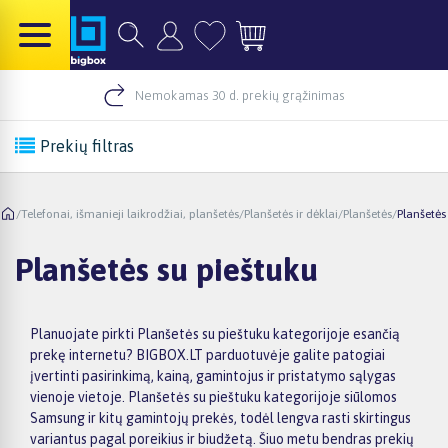
Nemokamas 30 d. prekių grąžinimas
Prekių filtras
/
Telefonai, išmanieji laikrodžiai, planšetės
/
Planšetės ir dėklai
/
Planšetės
/
Planšetės
Planšetės su pieštuku
Planuojate pirkti Planšetės su pieštuku kategorijoje esančią
prekę internetu? BIGBOX.LT parduotuvėje galite patogiai
įvertinti pasirinkimą, kainą, gamintojus ir pristatymo sąlygas
vienoje vietoje. Planšetės su pieštuku kategorijoje siūlomos
Samsung ir kitų gamintojų prekės, todėl lengva rasti skirtingus
variantus pagal poreikius ir biudžetą. Šiuo metu bendras prekių