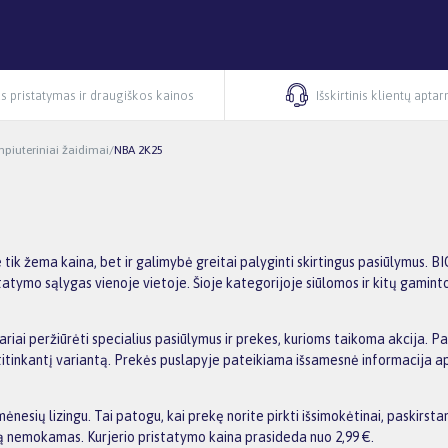
s pristatymas ir draugiškos kainos
Išskirtinis klientų apta
piuteriniai žaidimai
/
NBA 2K25
ne tik žema kaina, bet ir galimybė greitai palyginti skirtingus pasiūlymu
statymo sąlygas vienoje vietoje. Šioje kategorijoje siūlomos ir kitų gamint
ariai peržiūrėti specialius pasiūlymus ir prekes, kurioms taikoma akcija. P
us atitinkantį variantą. Prekės puslapyje pateikiama išsamesnė informacija 
esių lizingu. Tai patogu, kai prekę norite pirkti išsimokėtinai, paskirst
 nemokamas. Kurjerio pristatymo kaina prasideda nuo 2,99 €.