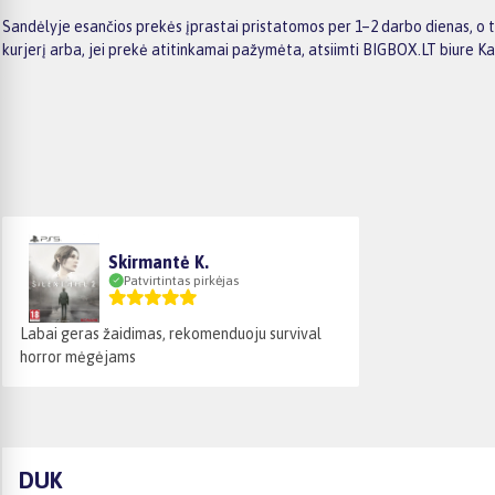
Sandėlyje esančios prekės įprastai pristatomos per 1–2 darbo dienas, o 
kurjerį arba, jei prekė atitinkamai pažymėta, atsiimti BIGBOX.LT biure K
Skirmantė K.
Patvirtintas pirkėjas
Labai geras žaidimas, rekomenduoju survival
horror mėgėjams
DUK