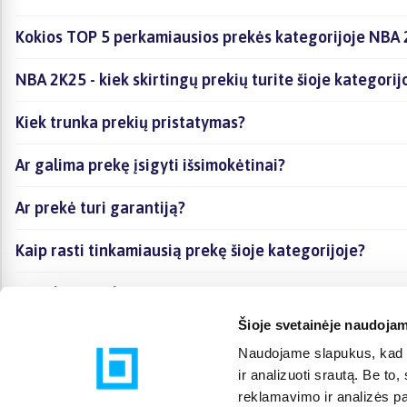
Kokios TOP 5 perkamiausios prekės kategorijoje NBA
NBA 2K25 - kiek skirtingų prekių turite šioje kategorij
Kiek trunka prekių pristatymas?
Ar galima prekę įsigyti išsimokėtinai?
Ar prekė turi garantiją?
Kaip rasti tinkamiausią prekę šioje kategorijoje?
Ar galima prekę atsiimti vietoje?
Šioje svetainėje naudojam
Naudojame slapukus, kad g
ir analizuoti srautą. Be t
reklamavimo ir analizės par