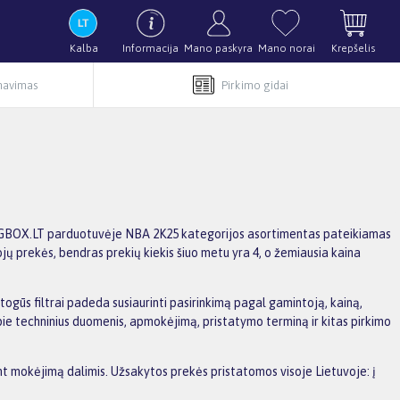
Kalba
Informacija
Mano paskyra
Mano norai
Krepšelis
rnavimas
Pirkimo gidai
s. BIGBOX.LT parduotuvėje NBA 2K25 kategorijos asortimentas pateikiamas
ojų prekės, bendras prekių kiekis šiuo metu yra 4, o žemiausia kaina
atogūs filtrai padeda susiaurinti pasirinkimą pagal gamintoją, kainą,
apie techninius duomenis, apmokėjimą, pristatymo terminą ir kitas pirkimo
ant mokėjimą dalimis. Užsakytos prekės pristatomos visoje Lietuvoje: į