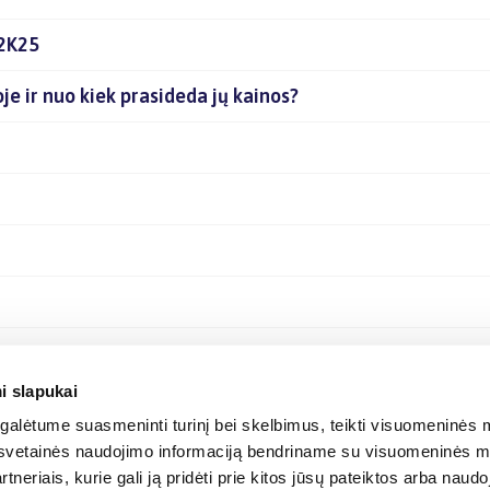
 2K25
oje ir nuo kiek prasideda jų kainos?
i slapukai
alėtume suasmeninti turinį bei skelbimus, teikti visuomeninės m
o, svetainės naudojimo informaciją bendriname su visuomeninės m
tneriais, kurie gali ją pridėti prie kitos jūsų pateiktos arba naud