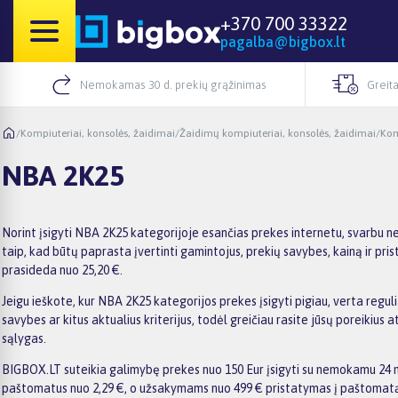
+370 700 33322
pagalba@bigbox.lt
Nemokamas 30 d. prekių grąžinimas
Greita
/
Kompiuteriai, konsolės, žaidimai
/
Žaidimų kompiuteriai, konsolės, žaidimai
/
Kom
NBA 2K25
Norint įsigyti NBA 2K25 kategorijoje esančias prekes internetu, svarbu 
taip, kad būtų paprasta įvertinti gamintojus, prekių savybes, kainą ir pri
prasideda nuo 25,20 €.
Jeigu ieškote, kur NBA 2K25 kategorijos prekes įsigyti pigiau, verta reguli
savybes ar kitus aktualius kriterijus, todėl greičiau rasite jūsų poreiki
sąlygas.
BIGBOX.LT suteikia galimybę prekes nuo 150 Eur įsigyti su nemokamu 24 mėn
paštomatus nuo 2,29 €, o užsakymams nuo 499 € pristatymas į paštomatą