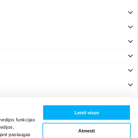
Leisti visus
edijos funkcijas
edijos,
Atmesti
ojant paslaugas