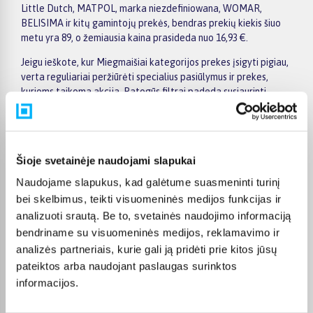
Little Dutch, MATPOL, marka niezdefiniowana, WOMAR,
BELISIMA ir kitų gamintojų prekės, bendras prekių kiekis šiuo
metu yra 89, o žemiausia kaina prasideda nuo 16,93 €.
Jeigu ieškote, kur Miegmaišiai kategorijos prekes įsigyti pigiau,
verta reguliariai peržiūrėti specialius pasiūlymus ir prekes,
kurioms taikoma akcija. Patogūs filtrai padeda susiaurinti
pasirinkimą pagal gamintoją, kainą, savybes ar kitus aktualius
kriterijus, todėl greičiau rasite jūsų poreikius atitinkantį
variantą. Prekės puslapyje pateikiama išsamesnė informacija
apie techninius duomenis, apmokėjimą, pristatymo terminą ir
Šioje svetainėje naudojami slapukai
kitas pirkimo sąlygas.
Naudojame slapukus, kad galėtume suasmeninti turinį
BIGBOX.LT suteikia galimybę prekes nuo 150 Eur įsigyti su
bei skelbimus, teikti visuomeninės medijos funkcijas ir
nemokamu 24 mėnesių lizingu. Tai patogu, kai prekę norite
analizuoti srautą. Be to, svetainės naudojimo informaciją
pirkti išsimokėtinai, paskirstant mokėjimą dalimis. Užsakytos
bendriname su visuomeninės medijos, reklamavimo ir
prekės pristatomos visoje Lietuvoje: į paštomatus nuo 2,29 €, o
užsakymams nuo 499 € pristatymas į paštomatą nemokamas.
analizės partneriais, kurie gali ją pridėti prie kitos jūsų
Kurjerio pristatymo kaina prasideda nuo 2,99 €.
pateiktos arba naudojant paslaugas surinktos
informacijos.
Sandėlyje esančios prekės įprastai pristatomos per 1–2 darbo
dienas, o tikslus kiekvienos prekės pristatymo terminas