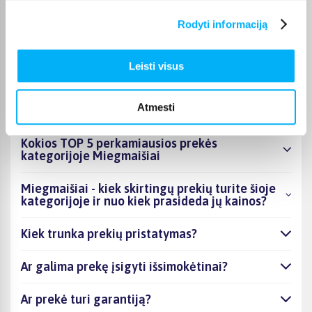
nurodomas jos puslapyje. Pasirinktą prekę iš Miegmaišiai
kategorijos galite gauti paštomatu, per kurjerį arba, jei prekė
Rodyti informaciją
atitinkamai pažymėta, atsiimti BIGBOX.LT biure Kaune.
Leisti visus
DUK
Atmesti
Kokios TOP 5 perkamiausios prekės
kategorijoje Miegmaišiai
Miegmaišiai - kiek skirtingų prekių turite šioje
kategorijoje ir nuo kiek prasideda jų kainos?
Kiek trunka prekių pristatymas?
Ar galima prekę įsigyti išsimokėtinai?
Ar prekė turi garantiją?