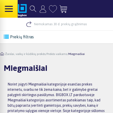
Nemokamas 30 d. prekių grąžinimas
Prekių filtras
/
Žaislai, vaikų ir kūdikių prekės
/
Prekės vaikams
/
Miegmaišiai
Miegmaišiai
Norint įsigyti Miegmaišiai kategorijoje esančias prekes
internetu, svarbu ne tik žema kaina, bet ir galimybė greitai
palyginti skirtingus pasiūlymus. BIGBOX.LT parduotuvėje
Miegmaišiai kategorijos asortimentas pateikiamas taip, kad
būtų paprasta įvertinti gamintojus, prekių savybes, kainą ir
pristatymo sąlygas vienoje vietoje. Šioje kategorijoje siūlomos