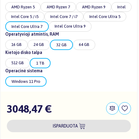
AMD Ryzen 5
AMD Ryzen 7
AMD Ryzen 9
Intel
Intel Core 5 / i5
Intel Core 7 / i7
Intel Core Ultra 5
Intel Core Ultra 9
Intel Core Ultra 7
Operatyvioji atmintis, RAM
16 GB
24 GB
64 GB
32 GB
Kietojo disko talpa
512 GB
1 TB
Operacinė sistema
Windows 11 Pro
3048,47 €
IŠPARDUOTA