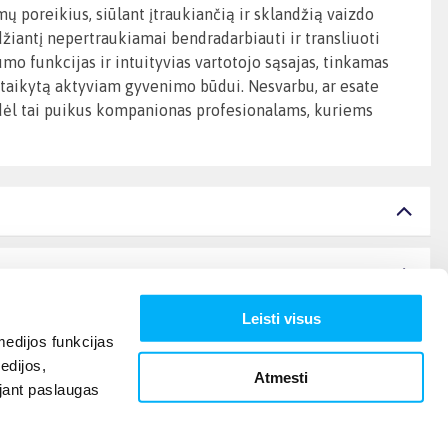
ų poreikius, siūlant įtraukiančią ir sklandžią vaizdo
idžiantį nepertraukiamai bendradarbiauti ir transliuoti
mo funkcijas ir intuityvias vartotojo sąsajas, tinkamas
pritaikytą aktyviam gyvenimo būdui. Nesvarbu, ar esate
odėl tai puikus kompanionas profesionalams, kuriems
Leisti visus
edijos funkcijas
edijos,
Atmesti
ojant paslaugas