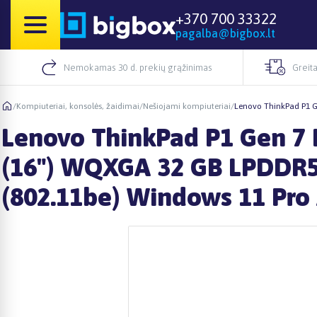
+370 700 33322
pagalba@bigbox.lt
Nemokamas 30 d. prekių grąžinimas
Greita
/
Kompiuteriai, konsolės, žaidimai
/
Nešiojami kompiuteriai
/
Lenovo ThinkPad P1 Ge
Lenovo ThinkPad P1 Gen 7 I
(16") WQXGA 32 GB LPDDR5
(802.11be) Windows 11 Pro