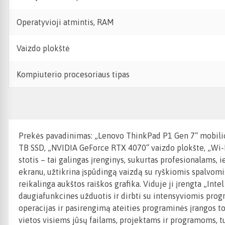
Operatyvioji atmintis, RAM
Vaizdo plokštė
Kompiuterio procesoriaus tipas
Prekės pavadinimas: „Lenovo ThinkPad P1 Gen 7“ mobilio
TB SSD, „NVIDIA GeForce RTX 4070“ vaizdo plokšte, „Wi-F
stotis – tai galingas įrenginys, sukurtas profesionalams
ekranu, užtikrina įspūdingą vaizdą su ryškiomis spalvomi
reikalinga aukštos raiškos grafika. Viduje ji įrengta „Int
daugiafunkcines užduotis ir dirbti su intensyviomis pr
operacijas ir pasirengimą ateities programinės įrangos t
vietos visiems jūsų failams, projektams ir programoms, t