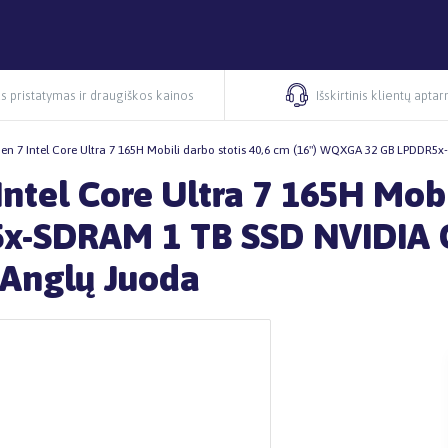
s pristatymas ir draugiškos kainos
Išskirtinis klientų apta
n 7 Intel Core Ultra 7 165H Mobili darbo stotis 40,6 cm (16") WQXGA 32 GB LPDDR5
ntel Core Ultra 7 165H Mobi
x-SDRAM 1 TB SSD NVIDIA G
 Anglų Juoda