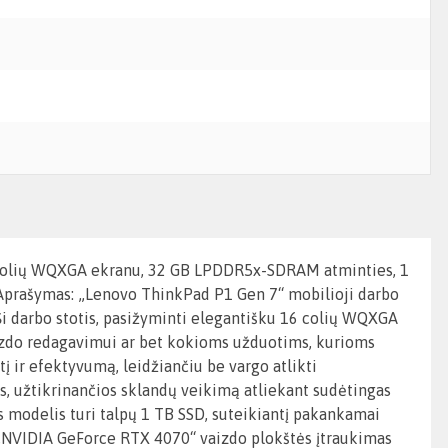
16 colių WQXGA ekranu, 32 GB LPDDR5x-SDRAM atminties, 1
 Aprašymas: „Lenovo ThinkPad P1 Gen 7“ mobilioji darbo
Ši darbo stotis, pasižyminti elegantišku 16 colių WQXGA
vaizdo redagavimui ar bet kokioms užduotims, kurioms
tį ir efektyvumą, leidžiančiu be vargo atlikti
, užtikrinančios sklandų veikimą atliekant sudėtingas
s modelis turi talpų 1 TB SSD, suteikiantį pakankamai
. „NVIDIA GeForce RTX 4070“ vaizdo plokštės įtraukimas