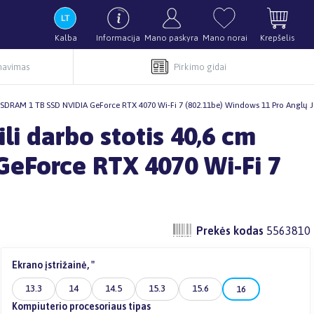
Kalba
Informacija
Mano paskyra
Mano norai
Krepšelis
rnavimas
Pirkimo gidai
x-SDRAM 1 TB SSD NVIDIA GeForce RTX 4070 Wi-Fi 7 (802.11be) Windows 11 Pro Anglų 
li darbo stotis 40,6 cm
eForce RTX 4070 Wi-Fi 7
Prekės kodas
5563810
Ekrano įstrižainė, "
13.3
14
14.5
15.3
15.6
16
Kompiuterio procesoriaus tipas