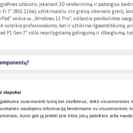
grafinės užduotis, įskaitant 3D renderinimą ir pažangius žaidim
Fi 7“ (802.11be), užtikrinančiu itin greitą interneto greitį, le
kPad“ veikia su „Windows 11 Pro“, siūlančia patobulintas saugu
e tik suteikia profesionalumo, bet ir užtikrina ilgaamžiškumą, 
Pad P1 Gen 7“ siūlo neprilygstamą galingumą ir išbaigtumą, t
ų komponentų?
i slapukai
alėtume suasmeninti turinį bei skelbimus, teikti visuomeninės m
o, svetainės naudojimo informaciją bendriname su visuomeninės m
tneriais, kurie gali ją pridėti prie kitos jūsų pateiktos arba naud