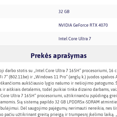
32 GB
NVIDIA GeForce RTX 4070
Intel Core Ultra 7
Prekės aprašymas
ji darbo stotis su „Intel Core Ultra 7 165H“ procesoriumi, 
i 7“ (802.11be) ir „Windows 11 Pro“ (anglų k.) juodos spalvos
, ieškančioms aukščiausio lygio našumo ir nešiojimo patogumo. 
s ir aiškiais detalėmis, todėl puikiai tinka dizaino darbams, 
el Core Ultra 7 165H“ procesoriumi, užtikrinančiu įspūdingą grei
ogramomis. Šią sistemą papildo 32 GB LPDDR5x-SDRAM atminties
obulėjimui. Dėl saugojimo pajėgumų nerimauti nereikia, nes ši
uo pačiu užtikrinant greitą prieigą ir trumpesnį įkėlimo laiką