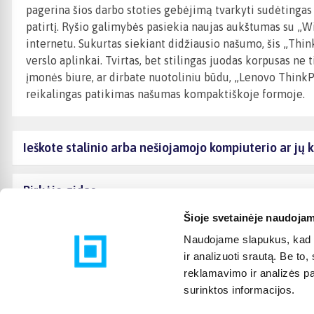
pagerina šios darbo stoties gebėjimą tvarkyti sudėtingas 
patirtį. Ryšio galimybės pasiekia naujas aukštumas su „Wi-
internetu. Sukurtas siekiant didžiausio našumo, šis „Thin
verslo aplinkai. Tvirtas, bet stilingas juodas korpusas n
įmonės biure, ar dirbate nuotoliniu būdu, „Lenovo Think
reikalingas patikimas našumas kompaktiškoje formoje.
Ieškote stalinio arba nešiojamojo kompiuterio ar j
Pirkėjo gidas
Šioje svetainėje naudojam
Naudojame slapukus, kad g
ir analizuoti srautą. Be t
reklamavimo ir analizės par
surinktos informacijos.