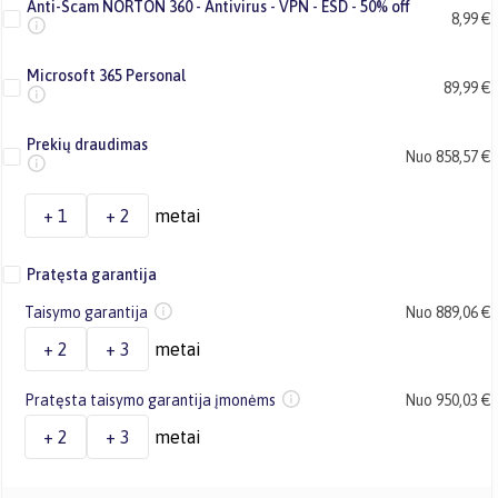
Anti-Scam NORTON 360 - Antivirus - VPN - ESD - 50% off
8,99 €
Microsoft 365 Personal
89,99 €
Prekių draudimas
Nuo 858,57 €
+ 1
+ 2
metai
Pratęsta garantija
Taisymo garantija
Nuo 889,06 €
+ 2
+ 3
metai
Pratęsta taisymo garantija įmonėms
Nuo 950,03 €
+ 2
+ 3
metai