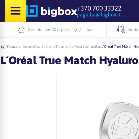
+370 700 33322
pagalba@bigbox.lt
Nemokamas 30 d. prekių grąžinimas
Greita
/
Kvepalai, kosmetika, higiena
/
Kosmetika
/
Visa kosmetika
/
L´Oréal True Match Hy
L´Oréal True Match Hyaluro