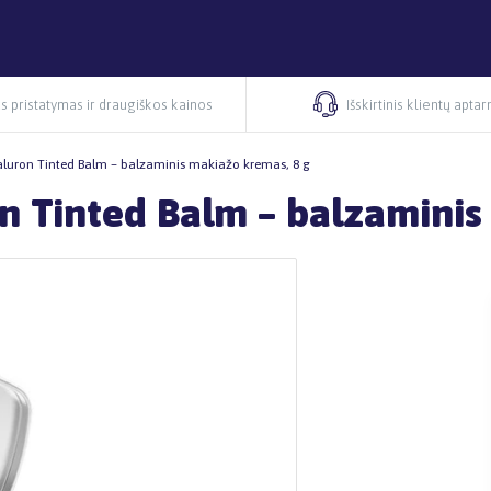
s pristatymas ir draugiškos kainos
Išskirtinis klientų apta
aluron Tinted Balm – balzaminis makiažo kremas, 8 g
n Tinted Balm – balzaminis