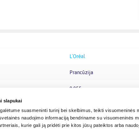
L´Oréal
Prancūzija
0.055
i slapukai
alėtume suasmeninti turinį bei skelbimus, teikti visuomeninės m
o, svetainės naudojimo informaciją bendriname su visuomeninės m
tneriais, kurie gali ją pridėti prie kitos jūsų pateiktos arba naud