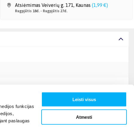
Atsiėmimas Veiverių g. 171, Kaunas
(
1,99 €
)
Rugpjūtis 18d. - Rugpjūtis 27d.
Leisti visus
edijos funkcijas
edijos,
Atmesti
ojant paslaugas