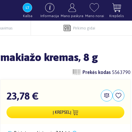
Kalba
Informacija
Mano paskyra
Mano norai
Krepšelis
rnavimas
Pirkimo gidai
 makiažo kremas, 8 g
Prekės kodas
5563790
23,78 €
Į KREPŠELĮ