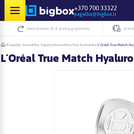
+370 700 33322
pagalba@bigbox.lt
Nemokamas 30 d. prekių grąžinimas
Greita
/
Kvepalai, kosmetika, higiena
/
Kosmetika
/
Visa kosmetika
/
L´Oréal True Match Hy
L´Oréal True Match Hyaluro