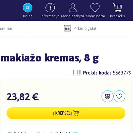
Kalba
Informacija
Mano paskyra
Mano norai
Krepšelis
rnavimas
Pirkimo gidai
 makiažo kremas, 8 g
Prekės kodas
5563779
23,82 €
Į KREPŠELĮ