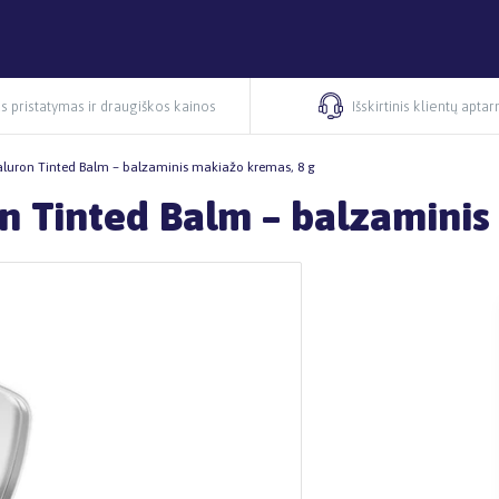
s pristatymas ir draugiškos kainos
Išskirtinis klientų apta
aluron Tinted Balm – balzaminis makiažo kremas, 8 g
n Tinted Balm – balzaminis