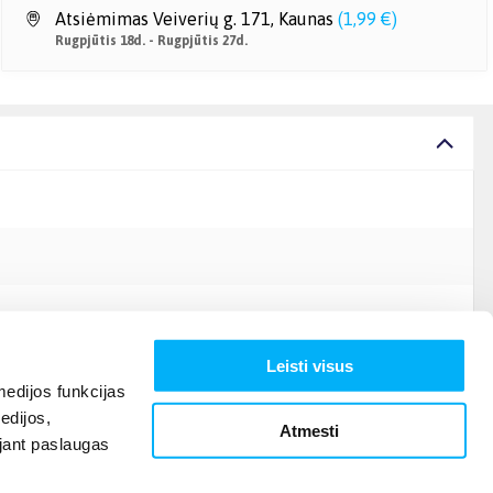
Atsiėmimas Veiverių g. 171, Kaunas
(
1,99 €
)
Rugpjūtis 18d. - Rugpjūtis 27d.
Leisti visus
edijos funkcijas
edijos,
Atmesti
ojant paslaugas