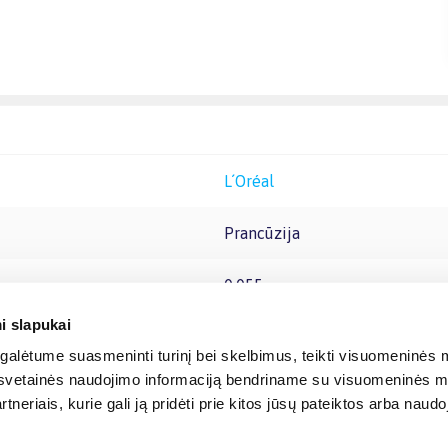
L´Oréal
Prancūzija
0.055
i slapukai
alėtume suasmeninti turinį bei skelbimus, teikti visuomeninės m
o, svetainės naudojimo informaciją bendriname su visuomeninės m
tneriais, kurie gali ją pridėti prie kitos jūsų pateiktos arba naud