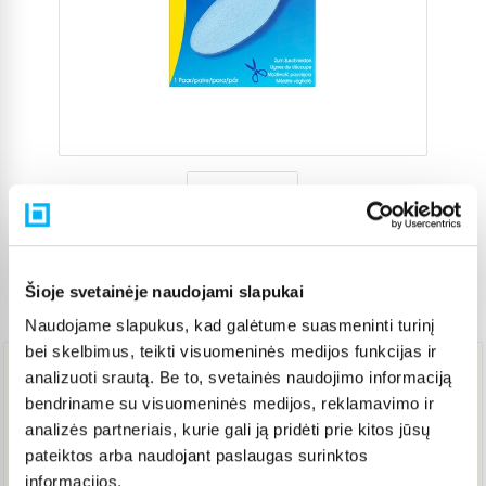
Šioje svetainėje naudojami slapukai
Prekės kodas
5563778
Naudojame slapukus, kad galėtume suasmeninti turinį
bei skelbimus, teikti visuomeninės medijos funkcijas ir
analizuoti srautą. Be to, svetainės naudojimo informaciją
8,51 €
bendriname su visuomeninės medijos, reklamavimo ir
analizės partneriais, kurie gali ją pridėti prie kitos jūsų
pateiktos arba naudojant paslaugas surinktos
IŠPARDUOTA
informacijos.