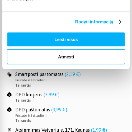
Venipak paštomatas
(
2,39 €
)
Rodyti informaciją
Pristato ir šeštadienį
Teirautis
Venipak kurjeris
(
2,99 €
)
Leisti visus
Teirautis
Omniva paštomatas
(
2,39 €
)
Atmesti
Pristato ir šeštadienį
Teirautis
Smartposti paštomatas
(
2,19 €
)
Pristato ir šeštadienį
Teirautis
DPD kurjeris
(
3,99 €
)
Teirautis
DPD paštomatas
(
3,99 €
)
Pristato ir šeštadienį
Teirautis
Atsiėmimas Veiverių g. 171, Kaunas
(
1,99 €
)