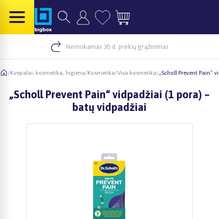
Nemokamas 30 d. prekių grąžinimas
/
Kvepalai, kosmetika, higiena
/
Kosmetika
/
Visa kosmetika
/
„Scholl Prevent Pain“ v
„Scholl Prevent Pain“ vidpadžiai (1 pora) –
batų vidpadžiai