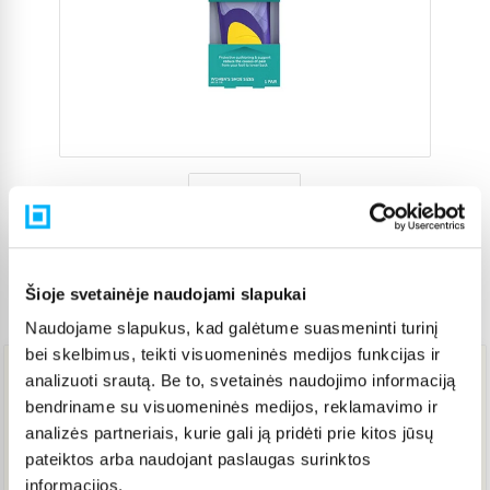
Šioje svetainėje naudojami slapukai
Prekės kodas
5563771
Naudojame slapukus, kad galėtume suasmeninti turinį
bei skelbimus, teikti visuomeninės medijos funkcijas ir
analizuoti srautą. Be to, svetainės naudojimo informaciją
20,86 €
bendriname su visuomeninės medijos, reklamavimo ir
analizės partneriais, kurie gali ją pridėti prie kitos jūsų
pateiktos arba naudojant paslaugas surinktos
IŠPARDUOTA
informacijos.