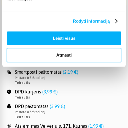
Venipak paštomatas
(
2,39 €
)
Rodyti informaciją
Pristato ir šeštadienį
Teirautis
Venipak kurjeris
(
2,99 €
)
Leisti visus
Teirautis
Omniva paštomatas
(
2,39 €
)
Atmesti
Pristato ir šeštadienį
Teirautis
Smartposti paštomatas
(
2,19 €
)
Pristato ir šeštadienį
Teirautis
DPD kurjeris
(
3,99 €
)
Teirautis
DPD paštomatas
(
3,99 €
)
Pristato ir šeštadienį
Teirautis
Atsiėmimas Veiverių g. 171, Kaunas
(
1,99 €
)