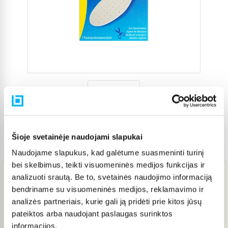
Šioje svetainėje naudojami slapukai
Prekės kodas
5563770
Naudojame slapukus, kad galėtume suasmeninti turinį
bei skelbimus, teikti visuomeninės medijos funkcijas ir
analizuoti srautą. Be to, svetainės naudojimo informaciją
8,51 €
bendriname su visuomeninės medijos, reklamavimo ir
analizės partneriais, kurie gali ją pridėti prie kitos jūsų
pateiktos arba naudojant paslaugas surinktos
IŠPARDUOTA
informacijos.