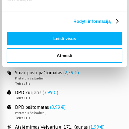
Venipak paštomatas
(
2,39 €
)
Rodyti informaciją
Pristato ir šeštadienį
Teirautis
Venipak kurjeris
(
2,99 €
)
Leisti visus
Teirautis
Omniva paštomatas
(
2,29 €
)
Atmesti
Pristato ir šeštadienį
Teirautis
Smartposti paštomatas
(
2,39 €
)
Pristato ir šeštadienį
Teirautis
DPD kurjeris
(
3,99 €
)
Teirautis
DPD paštomatas
(
3,99 €
)
Pristato ir šeštadienį
Teirautis
Atsiėmimas Veiverių g. 171, Kaunas
(
1,99 €
)