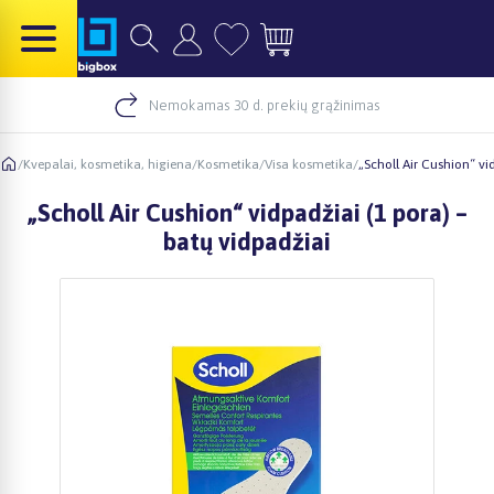
Nemokamas 30 d. prekių grąžinimas
/
Kvepalai, kosmetika, higiena
/
Kosmetika
/
Visa kosmetika
/
„Scholl Air Cushion“ vi
„Scholl Air Cushion“ vidpadžiai (1 pora) –
batų vidpadžiai