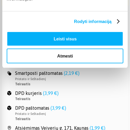
Venipak paštomatas
(
2,39 €
)
Rodyti informaciją
Pristato ir šeštadienį
Teirautis
Venipak kurjeris
(
2,99 €
)
Leisti visus
Teirautis
Omniva paštomatas
(
2,39 €
)
Atmesti
Pristato ir šeštadienį
Teirautis
Smartposti paštomatas
(
2,19 €
)
Pristato ir šeštadienį
Teirautis
DPD kurjeris
(
3,99 €
)
Teirautis
DPD paštomatas
(
3,99 €
)
Pristato ir šeštadienį
Teirautis
Atsiėmimas Veiverių g. 171, Kaunas
(
1,99 €
)