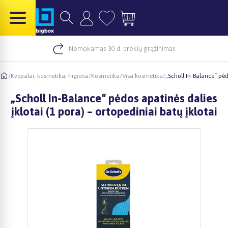
Nemokamas 30 d. prekių grąžinimas
/
Kvepalai, kosmetika, higiena
/
Kosmetika
/
Visa kosmetika
/
„Scholl In-Balance“ pėd
„Scholl In-Balance“ pėdos apatinės dalies
įklotai (1 pora) – ortopediniai batų įklotai