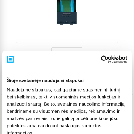
Šioje svetainėje naudojami slapukai
Prekės kodas
5563768
Naudojame slapukus, kad galėtume suasmeninti turinį
bei skelbimus, teikti visuomeninės medijos funkcijas ir
analizuoti srautą. Be to, svetainės naudojimo informaciją
15,71 €
bendriname su visuomeninės medijos, reklamavimo ir
analizės partneriais, kurie gali ją pridėti prie kitos jūsų
pateiktos arba naudojant paslaugas surinktos
IŠPARDUOTA
informacijos.