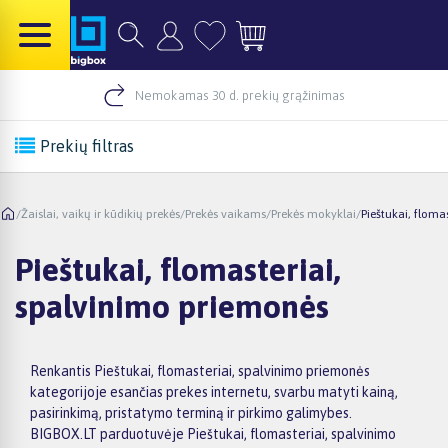
Nemokamas 30 d. prekių grąžinimas
Prekių filtras
/
Žaislai, vaikų ir kūdikių prekės
/
Prekės vaikams
/
Prekės mokyklai
/
Pieštukai, floma
Pieštukai, flomasteriai,
spalvinimo priemonės
Renkantis Pieštukai, flomasteriai, spalvinimo priemonės
kategorijoje esančias prekes internetu, svarbu matyti kainą,
pasirinkimą, pristatymo terminą ir pirkimo galimybes.
BIGBOX.LT parduotuvėje Pieštukai, flomasteriai, spalvinimo