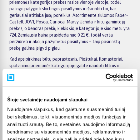
priemonės kategorijos prekes rasite vienoje vietoje, todėl
patogu palyginti skirtingus pasiūlymus ir išsirinkti tai, kas
geriausiai atitinka jūsų poreikius. Asortimente siūlomos Faber-
Castell, JOVI, Posca, Carioca, Marvy Uchida ir kitų gamintojų
prekės, o bendras prekių kiekis šioje kategorijoje šiuo metu yra
724. Žemiausia kaina prasideda nuo 0,21 €, todėl verta
peržiūrėti ir akcija pažymėtus pasiūlymus – taip pasirinktą
prekę galima įsigyti pigiau.
Kad apsipirkimas būtų paprastesnis, Pieštukai, flomasteriai,
spalvinimo priemonės kategorijoje galite naudoti filtrus ir
greitai atsirinkti prekes pagal gamintoją, kainą, savybes ar
kitus aktualius kriterijus. Prekių sąraše lengva peržiūrėti
pagrindinius pasiūlymus, o prekės puslapyje pateikiama
detalesnė informacija apie parametrus, apmokėjimą, lizingą,
pristatymą ir kitas pirkimo sąlygas. Taip galite ramiai palyginti
Šioje svetainėje naudojami slapukai
kelis variantus, įvertinti jų privalumus ir patogiai užsisakyti
Naudojame slapukus, kad galėtume suasmeninti turinį
pasirinktą prekę internetu.
bei skelbimus, teikti visuomeninės medijos funkcijas ir
BIGBOX.LT suteikia galimybę prekes nuo 150 Eur įsigyti su
analizuoti srautą. Be to, svetainės naudojimo informaciją
nemokamu 24 mėnesių lizingu, todėl pirkti išsimokėtinai galima
bendriname su visuomeninės medijos, reklamavimo ir
patogiai planuojant išlaidas. Užsakymus pristatome visoje
analizės partneriais, kurie gali ją pridėti prie kitos jūsų