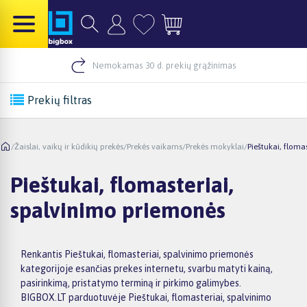
Nemokamas 30 d. prekių grąžinimas
Prekių filtras
/
Žaislai, vaikų ir kūdikių prekės
/
Prekės vaikams
/
Prekės mokyklai
/
Pieštukai, floma
Pieštukai, flomasteriai,
spalvinimo priemonės
Renkantis Pieštukai, flomasteriai, spalvinimo priemonės
kategorijoje esančias prekes internetu, svarbu matyti kainą,
pasirinkimą, pristatymo terminą ir pirkimo galimybes.
BIGBOX.LT parduotuvėje Pieštukai, flomasteriai, spalvinimo