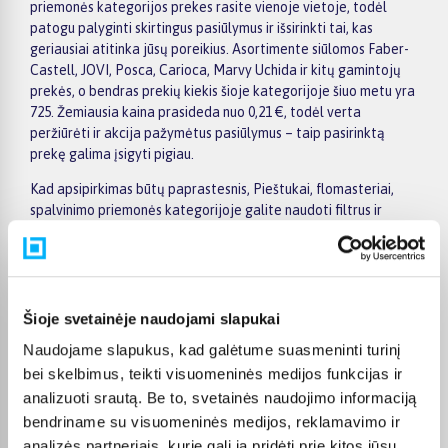
priemonės kategorijos prekes rasite vienoje vietoje, todėl
patogu palyginti skirtingus pasiūlymus ir išsirinkti tai, kas
geriausiai atitinka jūsų poreikius. Asortimente siūlomos Faber-
Castell, JOVI, Posca, Carioca, Marvy Uchida ir kitų gamintojų
prekės, o bendras prekių kiekis šioje kategorijoje šiuo metu yra
725. Žemiausia kaina prasideda nuo 0,21 €, todėl verta
peržiūrėti ir akcija pažymėtus pasiūlymus – taip pasirinktą
prekę galima įsigyti pigiau.
Kad apsipirkimas būtų paprastesnis, Pieštukai, flomasteriai,
spalvinimo priemonės kategorijoje galite naudoti filtrus ir
greitai atsirinkti prekes pagal gamintoją, kainą, savybes ar
kitus aktualius kriterijus. Prekių sąraše lengva peržiūrėti
pagrindinius pasiūlymus, o prekės puslapyje pateikiama
detalesnė informacija apie parametrus, apmokėjimą, lizingą,
pristatymą ir kitas pirkimo sąlygas. Taip galite ramiai palyginti
Šioje svetainėje naudojami slapukai
kelis variantus, įvertinti jų privalumus ir patogiai užsisakyti
Naudojame slapukus, kad galėtume suasmeninti turinį
pasirinktą prekę internetu.
bei skelbimus, teikti visuomeninės medijos funkcijas ir
BIGBOX.LT suteikia galimybę prekes nuo 150 Eur įsigyti su
analizuoti srautą. Be to, svetainės naudojimo informaciją
nemokamu 24 mėnesių lizingu, todėl pirkti išsimokėtinai galima
bendriname su visuomeninės medijos, reklamavimo ir
patogiai planuojant išlaidas. Užsakymus pristatome visoje
analizės partneriais, kurie gali ją pridėti prie kitos jūsų