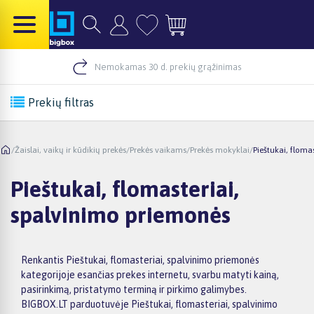
Nemokamas 30 d. prekių grąžinimas
Prekių filtras
/
Žaislai, vaikų ir kūdikių prekės
/
Prekės vaikams
/
Prekės mokyklai
/
Pieštukai, floma
Pieštukai, flomasteriai,
spalvinimo priemonės
Renkantis Pieštukai, flomasteriai, spalvinimo priemonės
kategorijoje esančias prekes internetu, svarbu matyti kainą,
pasirinkimą, pristatymo terminą ir pirkimo galimybes.
BIGBOX.LT parduotuvėje Pieštukai, flomasteriai, spalvinimo