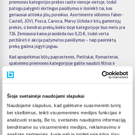
priemonės kategorijos prekes rasite vienoje vietoje, todėl
patogu palyginti skirtingus pasiūlymus ir išsirinkti tai, kas
geriausiai atitinka jūsų poreikius. Asortimente siūlomos Faber-
Castell, JOVI, Posca, Carioca, Marvy Uchida ir kitų gamintojų
prekės, o bendras prekių kiekis šioje kategorijoje šiuo metu yra
726. Žemiausia kaina prasideda nuo 0,21 €, todėl verta
peržiūrėti ir akcija pažymėtus pasiūlymus – taip pasirinktą
prekę galima įsigyti pigiau.
Kad apsipirkimas būtų paprastesnis, Pieštukai, flomasteriai,
spalvinimo priemonės kategorijoje galite naudoti filtrus ir
greitai atsirinkti prekes pagal gamintoją, kainą, savybes ar
kitus aktualius kriterijus. Prekių sąraše lengva peržiūrėti
pagrindinius pasiūlymus, o prekės puslapyje pateikiama
detalesnė informacija apie parametrus, apmokėjimą, lizingą,
pristatymą ir kitas pirkimo sąlygas. Taip galite ramiai palyginti
Šioje svetainėje naudojami slapukai
kelis variantus, įvertinti jų privalumus ir patogiai užsisakyti
Naudojame slapukus, kad galėtume suasmeninti turinį
pasirinktą prekę internetu.
bei skelbimus, teikti visuomeninės medijos funkcijas ir
BIGBOX.LT suteikia galimybę prekes nuo 150 Eur įsigyti su
analizuoti srautą. Be to, svetainės naudojimo informaciją
nemokamu 24 mėnesių lizingu, todėl pirkti išsimokėtinai galima
bendriname su visuomeninės medijos, reklamavimo ir
patogiai planuojant išlaidas. Užsakymus pristatome visoje
analizės partneriais, kurie gali ją pridėti prie kitos jūsų