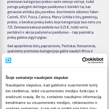
priemonės kategorijos prekes rasite vienoje vietoje, todėl
patogu palyginti skirtingus pasiūlymus ir išsirinkti tai, kas
geriausiai atitinka jūsų poreikius. Asortimente siūlomos Faber-
Castell, JOVI, Posca, Carioca, Marvy Uchida ir kitų gamintojų
prekės, o bendras prekių kiekis šioje kategorijoje šiuo metu yra
725. Žemiausia kaina prasideda nuo 0,21 €, todėl verta
peržiūrėti ir akcija pažymėtus pasiūlymus – taip pasirinktą
prekę galima įsigyti pigiau.
Kad apsipirkimas būtų paprastesnis, Pieštukai, flomasteriai,
spalvinimo priemonės kategorijoje galite naudoti filtrus ir
greitai atsirinkti prekes pagal gamintoją, kainą, savybes ar
kitus aktualius kriterijus. Prekių sąraše lengva peržiūrėti
pagrindinius pasiūlymus, o prekės puslapyje pateikiama
detalesnė informacija apie parametrus, apmokėjimą, lizingą,
pristatymą ir kitas pirkimo sąlygas. Taip galite ramiai palyginti
Šioje svetainėje naudojami slapukai
kelis variantus, įvertinti jų privalumus ir patogiai užsisakyti
Naudojame slapukus, kad galėtume suasmeninti turinį
pasirinktą prekę internetu.
bei skelbimus, teikti visuomeninės medijos funkcijas ir
BIGBOX.LT suteikia galimybę prekes nuo 150 Eur įsigyti su
analizuoti srautą. Be to, svetainės naudojimo informaciją
nemokamu 24 mėnesių lizingu, todėl pirkti išsimokėtinai galima
bendriname su visuomeninės medijos, reklamavimo ir
patogiai planuojant išlaidas. Užsakymus pristatome visoje
analizės partneriais, kurie gali ją pridėti prie kitos jūsų