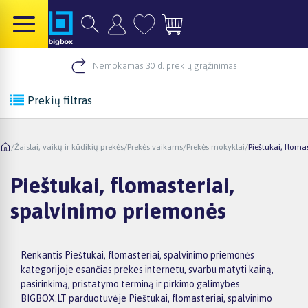
Nemokamas 30 d. prekių grąžinimas
Prekių filtras
/
Žaislai, vaikų ir kūdikių prekės
/
Prekės vaikams
/
Prekės mokyklai
/
Pieštukai, floma
Pieštukai, flomasteriai,
spalvinimo priemonės
Renkantis Pieštukai, flomasteriai, spalvinimo priemonės
kategorijoje esančias prekes internetu, svarbu matyti kainą,
pasirinkimą, pristatymo terminą ir pirkimo galimybes.
BIGBOX.LT parduotuvėje Pieštukai, flomasteriai, spalvinimo