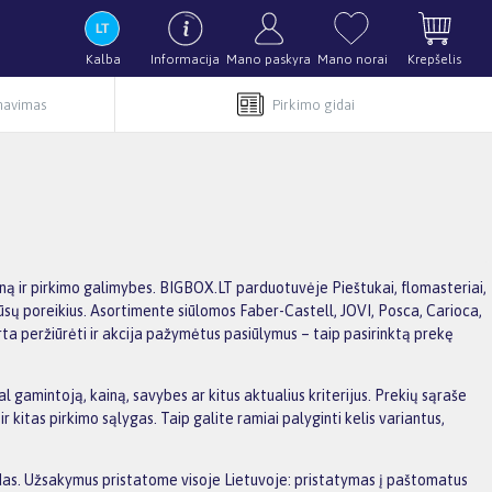
Kalba
Informacija
Mano paskyra
Mano norai
Krepšelis
rnavimas
Pirkimo gidai
iną ir pirkimo galimybes. BIGBOX.LT parduotuvėje Pieštukai, flomasteriai,
a jūsų poreikius. Asortimente siūlomos Faber-Castell, JOVI, Posca, Carioca,
rta peržiūrėti ir akcija pažymėtus pasiūlymus – taip pasirinktą prekę
l gamintoją, kainą, savybes ar kitus aktualius kriterijus. Prekių sąraše
kitas pirkimo sąlygas. Taip galite ramiai palyginti kelis variantus,
aidas. Užsakymus pristatome visoje Lietuvoje: pristatymas į paštomatus