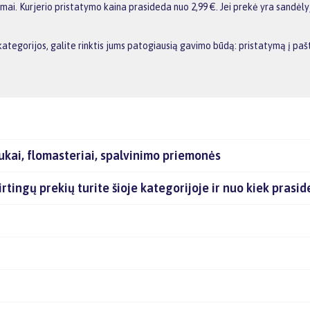
i. Kurjerio pristatymo kaina prasideda nuo 2,99 €. Jei prekė yra sandėlyje
 kategorijos, galite rinktis jums patogiausią gavimo būdą: pristatymą į p
ukai, flomasteriai, spalvinimo priemonės
irtingų prekių turite šioje kategorijoje ir nuo kiek prasi