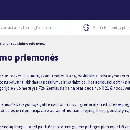
s pristatymas ir draugiškos kainos
Išskirtinis klientų apta
asteriai, spalvinimo priemonės
inimo priemonės
nčias prekes internetu, svarbu matyti kainą, pasirinkimą, pristatymo term
u palyginti skirtingus pasiūlymus ir išsirinkti tai, kas geriausiai atitink
gorijoje šiuo metu yra 726. Žemiausia kaina prasideda nuo 0,21 €, todėl ve
emonės kategorijoje galite naudoti filtrus ir greitai atsirinkti prekes paga
detalesnė informacija apie parametrus, apmokėjimą, lizingą, pristatymą ir 
nesių lizingu, todėl pirkti išsimokėtinai galima patogiai planuojant išl