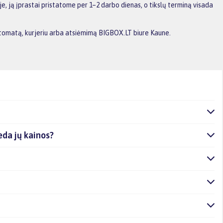
, ją įprastai pristatome per 1–2 darbo dienas, o tikslų terminą visada
aštomatą, kurjeriu arba atsiėmimą BIGBOX.LT biure Kaune.
deda jų kainos?