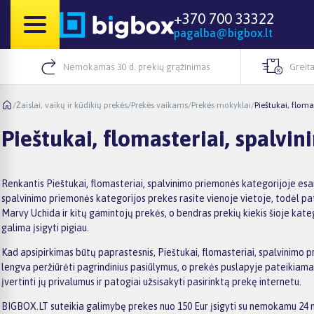
+370 700 33322
pagalba@bigbox.lt
Nemokamas 30 d. prekių grąžinimas
Greita
/
Žaislai, vaikų ir kūdikių prekės
/
Prekės vaikams
/
Prekės mokyklai
/
Pieštukai, flom
Pieštukai, flomasteriai, spalv
Renkantis Pieštukai, flomasteriai, spalvinimo priemonės kategorijoje esa
spalvinimo priemonės kategorijos prekes rasite vienoje vietoje, todėl patog
Marvy Uchida ir kitų gamintojų prekės, o bendras prekių kiekis šioje kate
galima įsigyti pigiau.
Kad apsipirkimas būtų paprastesnis, Pieštukai, flomasteriai, spalvinimo pri
lengva peržiūrėti pagrindinius pasiūlymus, o prekės puslapyje pateikiama 
įvertinti jų privalumus ir patogiai užsisakyti pasirinktą prekę internetu.
BIGBOX.LT suteikia galimybę prekes nuo 150 Eur įsigyti su nemokamu 24 mė