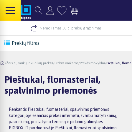
Nemokamas 30 d. prekių grąžinimas
Prekių filtras
/
Žaislai, vaikų ir kūdikių prekės
/
Prekės vaikams
/
Prekės mokyklai
/
Pieštukai, floma
Pieštukai, flomasteriai,
spalvinimo priemonės
Renkantis Pieštukai, flomasteriai, spalvinimo priemonės
kategorijoje esančias prekes internetu, svarbu matyti kainą,
pasirinkimą, pristatymo terminą ir pirkimo galimybes.
BIGBOX.LT parduotuvėje Pieštukai, flomasteriai, spalvinimo