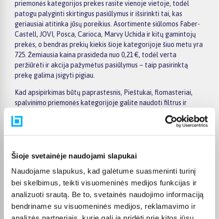
priemonės kategorijos prekes rasite vienoje vietoje, todėl
patogu palyginti skirtingus pasiūlymus ir išsirinkti tai, kas
geriausiai atitinka jūsų poreikius. Asortimente siūlomos Faber-
Castell, JOVI, Posca, Carioca, Marvy Uchida ir kitų gamintojų
prekės, o bendras prekių kiekis šioje kategorijoje šiuo metu yra
725. Žemiausia kaina prasideda nuo 0,21 €, todėl verta
peržiūrėti ir akcija pažymėtus pasiūlymus – taip pasirinktą
prekę galima įsigyti pigiau.
Kad apsipirkimas būtų paprastesnis, Pieštukai, flomasteriai,
spalvinimo priemonės kategorijoje galite naudoti filtrus ir
greitai atsirinkti prekes pagal gamintoją, kainą, savybes ar
kitus aktualius kriterijus. Prekių sąraše lengva peržiūrėti
pagrindinius pasiūlymus, o prekės puslapyje pateikiama
detalesnė informacija apie parametrus, apmokėjimą, lizingą,
pristatymą ir kitas pirkimo sąlygas. Taip galite ramiai palyginti
Šioje svetainėje naudojami slapukai
kelis variantus, įvertinti jų privalumus ir patogiai užsisakyti
Naudojame slapukus, kad galėtume suasmeninti turinį
pasirinktą prekę internetu.
bei skelbimus, teikti visuomeninės medijos funkcijas ir
BIGBOX.LT suteikia galimybę prekes nuo 150 Eur įsigyti su
analizuoti srautą. Be to, svetainės naudojimo informaciją
nemokamu 24 mėnesių lizingu, todėl pirkti išsimokėtinai galima
bendriname su visuomeninės medijos, reklamavimo ir
patogiai planuojant išlaidas. Užsakymus pristatome visoje
analizės partneriais, kurie gali ją pridėti prie kitos jūsų