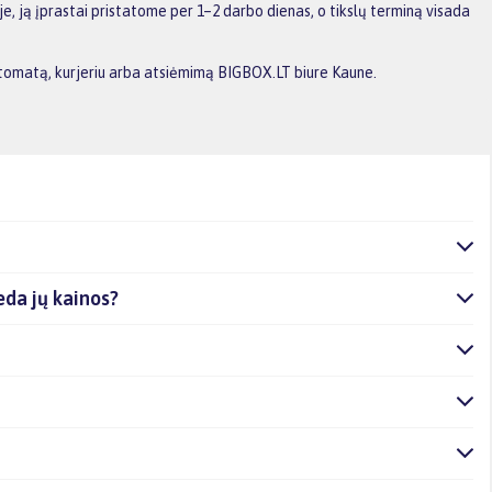
, ją įprastai pristatome per 1–2 darbo dienas, o tikslų terminą visada
aštomatą, kurjeriu arba atsiėmimą BIGBOX.LT biure Kaune.
deda jų kainos?