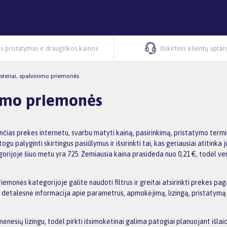
s pristatymas ir draugiškos kainos
Išskirtinis klientų apta
asteriai, spalvinimo priemonės
inimo priemonės
nčias prekes internetu, svarbu matyti kainą, pasirinkimą, pristatymo term
u palyginti skirtingus pasiūlymus ir išsirinkti tai, kas geriausiai atitink
gorijoje šiuo metu yra 725. Žemiausia kaina prasideda nuo 0,21 €, todėl ve
emonės kategorijoje galite naudoti filtrus ir greitai atsirinkti prekes paga
detalesnė informacija apie parametrus, apmokėjimą, lizingą, pristatymą ir 
nesių lizingu, todėl pirkti išsimokėtinai galima patogiai planuojant išl