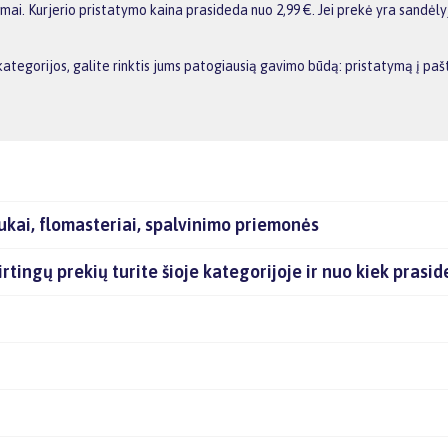
i. Kurjerio pristatymo kaina prasideda nuo 2,99 €. Jei prekė yra sandėlyje
 kategorijos, galite rinktis jums patogiausią gavimo būdą: pristatymą į p
ukai, flomasteriai, spalvinimo priemonės
irtingų prekių turite šioje kategorijoje ir nuo kiek prasi