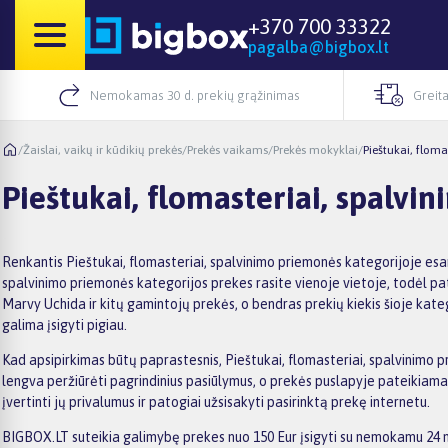
+370 700 33322
pagalba@bigbox.lt
Nemokamas 30 d. prekių grąžinimas
Greita
/
Žaislai, vaikų ir kūdikių prekės
/
Prekės vaikams
/
Prekės mokyklai
/
Pieštukai, flom
Pieštukai, flomasteriai, spalv
Renkantis Pieštukai, flomasteriai, spalvinimo priemonės kategorijoje esa
spalvinimo priemonės kategorijos prekes rasite vienoje vietoje, todėl patog
Marvy Uchida ir kitų gamintojų prekės, o bendras prekių kiekis šioje kate
galima įsigyti pigiau.
Kad apsipirkimas būtų paprastesnis, Pieštukai, flomasteriai, spalvinimo pri
lengva peržiūrėti pagrindinius pasiūlymus, o prekės puslapyje pateikiama 
įvertinti jų privalumus ir patogiai užsisakyti pasirinktą prekę internetu.
BIGBOX.LT suteikia galimybę prekes nuo 150 Eur įsigyti su nemokamu 24 mė