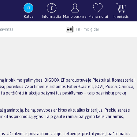
Kalba
Informacija
Mano paskyra
Mano norai
Krepšelis
rnavimas
Pirkimo gidai
iną ir pirkimo galimybes. BIGBOX.LT parduotuvėje Pieštukai, flomasteriai,
a jūsų poreikius. Asortimente siūlomos Faber-Castell, JOVI, Posca, Carioca,
rta peržiūrėti ir akcija pažymėtus pasiūlymus – taip pasirinktą prekę
l gamintoją, kainą, savybes ar kitus aktualius kriterijus. Prekių sąraše
kitas pirkimo sąlygas. Taip galite ramiai palyginti kelis variantus,
aidas. Užsakymus pristatome visoje Lietuvoje: pristatymas į paštomatus