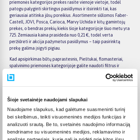
priemonės kategorijos prekes rasite vienoje vietoje, todėl
patogu palyginti skirtingus pasiūlymus ir išsirinkti tai, kas
geriausiai atitinka jūsų poreikius. Asortimente siūlomos Faber-
Castell, JOVI, Posca, Carioca, Marvy Uchida ir kitų gamintojų
prekės, o bendras prekių kiekis šioje kategorijoje šiuo metu yra
725. Žemiausia kaina prasideda nuo 0,21 €, todėl verta
peržiūrėti ir akcija pažymėtus pasiūlymus – taip pasirinktą
prekę galima įsigyti pigiau.
Kad apsipirkimas būtų paprastesnis, Pieštukai, flomasteriai,
spalvinimo priemonės kategorijoje galite naudoti filtrus ir
greitai atsirinkti prekes pagal gamintoją, kainą, savybes ar
kitus aktualius kriterijus. Prekių sąraše lengva peržiūrėti
pagrindinius pasiūlymus, o prekės puslapyje pateikiama
detalesnė informacija apie parametrus, apmokėjimą, lizingą,
pristatymą ir kitas pirkimo sąlygas. Taip galite ramiai palyginti
Šioje svetainėje naudojami slapukai
kelis variantus, įvertinti jų privalumus ir patogiai užsisakyti
Naudojame slapukus, kad galėtume suasmeninti turinį
pasirinktą prekę internetu.
bei skelbimus, teikti visuomeninės medijos funkcijas ir
BIGBOX.LT suteikia galimybę prekes nuo 150 Eur įsigyti su
analizuoti srautą. Be to, svetainės naudojimo informaciją
nemokamu 24 mėnesių lizingu, todėl pirkti išsimokėtinai galima
bendriname su visuomeninės medijos, reklamavimo ir
patogiai planuojant išlaidas. Užsakymus pristatome visoje
analizės partneriais, kurie gali ją pridėti prie kitos jūsų