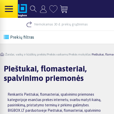
Nemokamas 30 d. prekių grąžinimas
Prekių filtras
/
Žaislai, vaikų ir kūdikių prekės
/
Prekės vaikams
/
Prekės mokyklai
/
Pieštukai, floma
Pieštukai, flomasteriai,
spalvinimo priemonės
Renkantis Pieštukai, flomasteriai, spalvinimo priemonės
kategorijoje esančias prekes internetu, svarbu matyti kainą,
pasirinkimą, pristatymo terminą ir pirkimo galimybes.
BIGBOX.LT parduotuvėje Pieštukai, flomasteriai, spalvinimo