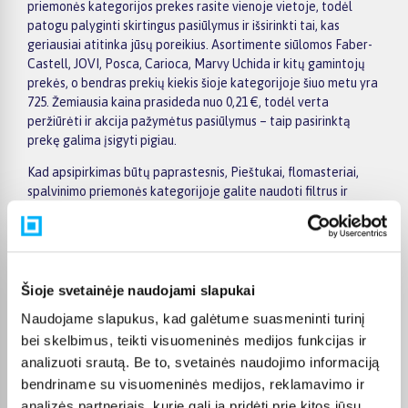
priemonės kategorijos prekes rasite vienoje vietoje, todėl
patogu palyginti skirtingus pasiūlymus ir išsirinkti tai, kas
geriausiai atitinka jūsų poreikius. Asortimente siūlomos Faber-
Castell, JOVI, Posca, Carioca, Marvy Uchida ir kitų gamintojų
prekės, o bendras prekių kiekis šioje kategorijoje šiuo metu yra
725. Žemiausia kaina prasideda nuo 0,21 €, todėl verta
peržiūrėti ir akcija pažymėtus pasiūlymus – taip pasirinktą
prekę galima įsigyti pigiau.
Kad apsipirkimas būtų paprastesnis, Pieštukai, flomasteriai,
spalvinimo priemonės kategorijoje galite naudoti filtrus ir
greitai atsirinkti prekes pagal gamintoją, kainą, savybes ar
kitus aktualius kriterijus. Prekių sąraše lengva peržiūrėti
pagrindinius pasiūlymus, o prekės puslapyje pateikiama
detalesnė informacija apie parametrus, apmokėjimą, lizingą,
pristatymą ir kitas pirkimo sąlygas. Taip galite ramiai palyginti
Šioje svetainėje naudojami slapukai
kelis variantus, įvertinti jų privalumus ir patogiai užsisakyti
Naudojame slapukus, kad galėtume suasmeninti turinį
pasirinktą prekę internetu.
bei skelbimus, teikti visuomeninės medijos funkcijas ir
BIGBOX.LT suteikia galimybę prekes nuo 150 Eur įsigyti su
analizuoti srautą. Be to, svetainės naudojimo informaciją
nemokamu 24 mėnesių lizingu, todėl pirkti išsimokėtinai galima
bendriname su visuomeninės medijos, reklamavimo ir
patogiai planuojant išlaidas. Užsakymus pristatome visoje
analizės partneriais, kurie gali ją pridėti prie kitos jūsų