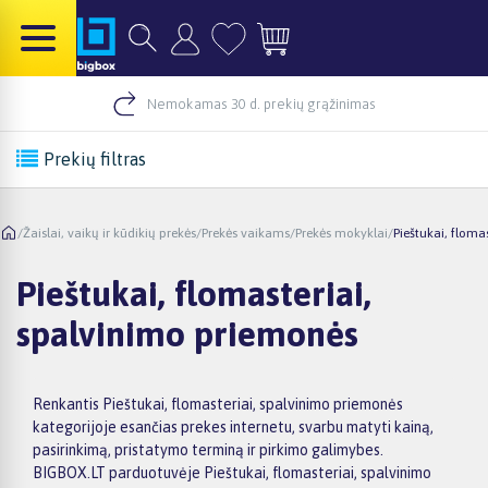
Nemokamas 30 d. prekių grąžinimas
Prekių filtras
/
Žaislai, vaikų ir kūdikių prekės
/
Prekės vaikams
/
Prekės mokyklai
/
Pieštukai, floma
Pieštukai, flomasteriai,
spalvinimo priemonės
Renkantis Pieštukai, flomasteriai, spalvinimo priemonės
kategorijoje esančias prekes internetu, svarbu matyti kainą,
pasirinkimą, pristatymo terminą ir pirkimo galimybes.
BIGBOX.LT parduotuvėje Pieštukai, flomasteriai, spalvinimo