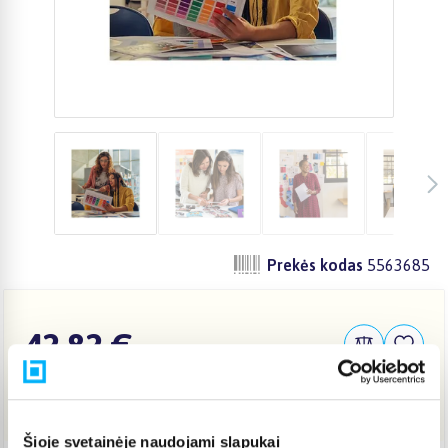
Prekės kodas
5563685
42,82 €
Į KREPŠELĮ
Šioje svetainėje naudojami slapukai