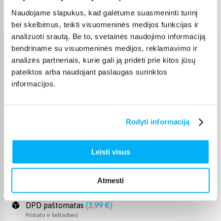
Pristatymas Lietuvoje: 7-10 d.d.
Naudojame slapukus, kad galėtume suasmeninti turinį
bei skelbimus, teikti visuomeninės medijos funkcijas ir
analizuoti srautą. Be to, svetainės naudojimo informaciją
bendriname su visuomeninės medijos, reklamavimo ir
Venipak paštomatas
(
2,39 €
)
analizės partneriais, kurie gali ją pridėti prie kitos jūsų
Pristato ir šeštadienį
pateiktos arba naudojant paslaugas surinktos
Rugpjūtis 18d. - Rugpjūtis 21d.
informacijos.
Venipak kurjeris
(
2,99 €
)
Rugpjūtis 18d. - Rugpjūtis 21d.
Omniva paštomatas
(
2,39 €
)
Rodyti informaciją
Pristato ir šeštadienį
Rugpjūtis 18d. - Rugpjūtis 21d.
Smartposti paštomatas
(
2,19 €
)
Leisti visus
Pristato ir šeštadienį
Rugpjūtis 18d. - Rugpjūtis 21d.
DPD kurjeris
(
3,99 €
)
Atmesti
Rugpjūtis 18d. - Rugpjūtis 21d.
DPD paštomatas
(
3,99 €
)
Pristato ir šeštadienį