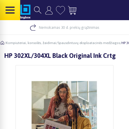
Nemokamas 30 d. prekių grąžinimas
/
Kompiuteriai, konsolės, žaidimai
/
Spausdintuvų eksploatacinės medžiagos
/
HP 3
HP 302XL/304XL Black Original Ink Crtg