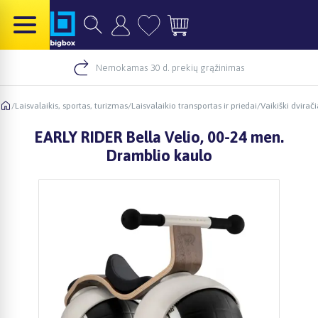
Nemokamas 30 d. prekių grąžinimas
/
Laisvalaikis, sportas, turizmas
/
Laisvalaikio transportas ir priedai
/
Vaikiški dvirači
EARLY RIDER Bella Velio, 00-24 men.
Dramblio kaulo