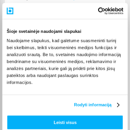
Prekės aprašymas
Šioje svetainėje naudojami slapukai
Amžius nuo 10 iki 24 mėn. - vienintelis laikas, kai
Naudojame slapukus, kad galėtume suasmeninti turinį
mokomės be baimės.
bei skelbimus, teikti visuomeninės medijos funkcijas ir
analizuoti srautą. Be to, svetainės naudojimo informaciją
"Velio" sukurtas siekiant išmokyti vaikus
bendriname su visuomeninės medijos, reklamavimo ir
koordinacijos, pusiausvyros, dar prieš jiems pradėjus
analizės partneriais, kurie gali ją pridėti prie kitos jūsų
abejoti savimi.
pateiktos arba naudojant paslaugas surinktos
Pasinaudokite galimybe, leiskite vaikams tobulinti
informacijos.
įgūdžius ir pasitikėjimą nuo pat ankstyvo amžiaus.
Tapti profesionalu.
Rodyti informaciją
Tai susiję su fiziniu ir psichologiniu pasitikėjimu,
kuris skatins mūsų vaikus tapti geriausia savo
versija.
Leisti visus