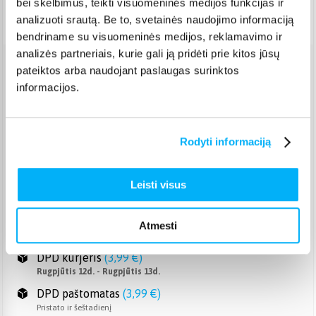
bei skelbimus, teikti visuomeninės medijos funkcijas ir
Pristatymas Lietuvoje: 2-3 d.d.
analizuoti srautą. Be to, svetainės naudojimo informaciją
bendriname su visuomeninės medijos, reklamavimo ir
analizės partneriais, kurie gali ją pridėti prie kitos jūsų
pateiktos arba naudojant paslaugas surinktos
Venipak paštomatas
(
2,39 €
)
informacijos.
Pristato ir šeštadienį
Rugpjūtis 12d. - Rugpjūtis 13d.
Venipak kurjeris
(
2,99 €
)
Rugpjūtis 12d. - Rugpjūtis 13d.
Rodyti informaciją
Omniva paštomatas
(
2,39 €
)
Pristato ir šeštadienį
Leisti visus
Rugpjūtis 12d. - Rugpjūtis 13d.
Smartposti paštomatas
(
2,19 €
)
Pristato ir šeštadienį
Atmesti
Rugpjūtis 12d. - Rugpjūtis 13d.
DPD kurjeris
(
3,99 €
)
Rugpjūtis 12d. - Rugpjūtis 13d.
DPD paštomatas
(
3,99 €
)
Pristato ir šeštadienį