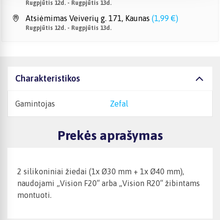
Rugpjūtis 12d. - Rugpjūtis 13d.
Atsiėmimas Veiverių g. 171, Kaunas
(
1,99 €
)
Rugpjūtis 12d. - Rugpjūtis 13d.
Charakteristikos
Gamintojas
Zefal
Prekės aprašymas
2 silikoniniai žiedai (1x Ø30 mm + 1x Ø40 mm),
naudojami „Vision F20“ arba „Vision R20“ žibintams
montuoti.