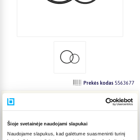
Prekės kodas
5563677
10,35 €
Šioje svetainėje naudojami slapukai
Į KREPŠELĮ
Naudojame slapukus, kad galėtume suasmeninti turinį