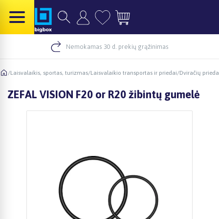
Nemokamas 30 d. prekių grąžinimas
/
Laisvalaikis, sportas, turizmas
/
Laisvalaikio transportas ir priedai
/
Dviračių prieda
ZEFAL VISION F20 or R20 žibintų gumelė