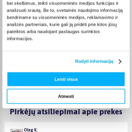
monitorius
,
HP monitorius
,
Asus monitorius
,
Acer
bei skelbimus, teikti visuomeninės medijos funkcijas ir
monitorius
bei
LG monitorius
, todėl lengvai išsirinksite pagal
analizuoti srautą. Be to, svetainės naudojimo informaciją
pageidaujamą prekės ženklą ar techninius parametrus.
bendriname su visuomeninės medijos, reklamavimo ir
Patogus pirkimas ir pristatymas
analizės partneriais, kurie gali ją pridėti prie kitos jūsų
pateiktos arba naudojant paslaugas surinktos
Monitoriai pristatomi visoje Lietuvoje – į namus ar biurą. Jei
informacijos.
prekė yra sandėlyje, pristatymas paprastai trunka 1–2 darbo
dienas, o tikslus terminas visada nurodomas produkto
puslapyje. Taip pat galite rinktis nemokamą lizingą iki 24 mėn.,
kad įrangą įsigytumėte iš karto, o mokėjimą paskirstytumėte
Rodyti informaciją
patogiai per laiką.
Leisti visus
Atmesti
Pirkėjų atsiliepimai apie prekes
Oleg K.