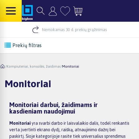
Nemokamas 30 d. prekių grąžinimas
Prekių filtras
/
Kompiuteriai, konsolės, žaidimai
/
Monitoriai
Monitoriai
Monitoriai darbui, žaidimams ir
kasdieniam naudojimui
Monitoriai
yra svarbi darbo ir laisvalaikio dalis, todėl renkantis
verta įvertinti ekrano dydį, raišką, atnaujinimo dažnį bei
paskirtį. Šioje kategorijoje rasite tiek universalius sprendimus