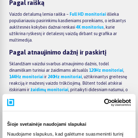
Pagal raišką
Vaizdo detalumą lemia raiška –
Full HD monitoriai
išlieka
populiariausiu pasirinkimu kasdieniams poreikiams, o ieškantys
aukštesnės kokybės dažnai renkasi
4K monitorius
, kurie
užtikrina ryškesnį ir detalesnį vaizdą dirbant su grafika ar
multimedija.
Pagal atnaujinimo dažnį ir paskirtį
Sklandžiam vaizdui svarbus atnaujinimo dažnis, todėl
dinamiškam turiniui ar žaidimams aktualūs
120Hz monitoriai
,
144Hz monitoriai
ir
240Hz monitoriai
, užtikrinantys greitesnę
reakciją ir mažesnį vaizdo trūkčiojimą. Būtent todėl atskirai
išskiriami ir
žaidimų monitoriai
, pritaikyti didesniam našumui, o
mobilumą vertinantys vartotojai gali rinktis
nešiojamus
monitorius
, patogius papildomai darbo vietai ar kelionėse.
Pagal gamintoją
Šioje svetainėje naudojami slapukai
Asortimente rasite žinomų gamintojų sprendimus –
AOC
monitorius
,
Dell monitorius
,
Samsung monitorius
,
BenQ
Naudojame slapukus, kad galėtume suasmeninti turinį