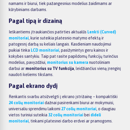
namams ir biurui, tiek pažangesnius modelius žaidimams ar
kūrybiniams darbams.
Pagal tipą ir dizainą
Ieškantiems įtraukiančios patirties aktualūs
Lenkti (Curved)
monitoriai
, kurie suteikia platesnio matymo efektą ir
patogesnį darbą su keliais langais. Kasdieniam naudojimui
puikiai tinka
LCD monitoriai
, pasižymintys geru kainos ir
kokybės santykiu. Taip pat rasite papildomų funkcijų turinčius
modelius, pavyzdžiui,
monitorius su kamera
nuotoliniam
darbui ar
monitorius su TV funkcija
, leidžiančius vieną įrenginį
naudoti keliems tikslams.
Pagal ekrano dydį
Renkantis svarbu atsižvelgti į ekrano įstrižainę – kompaktiški
24 colių monitoriai
dažnai pasirenkami biurui ar mokymuisi,
universaliu sprendimu laikomi
27 colių monitoriai
, o daugiau
vietos turiniui suteikia
32 colių monitoriai
bei
dideli
monitoriai
, tinkami platesnei darbo erdvei ar pramogoms.