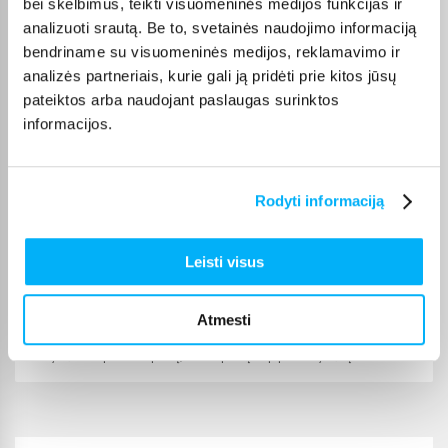
bei skelbimus, teikti visuomeninės medijos funkcijas ir
kiekvienos prekės pristatymo terminas nurodytas jos
analizuoti srautą. Be to, svetainės naudojimo informaciją
puslapyje.
bendriname su visuomeninės medijos, reklamavimo ir
Tinkamą prekę iš Kitos kompiuterių dalys kategorijos
analizės partneriais, kurie gali ją pridėti prie kitos jūsų
pristatysime per nurodytą terminą, o jei pageidausite
pateiktos arba naudojant paslaugas surinktos
užsakymą atsiimti patys, atitinkamai pažymėtas prekes
informacijos.
galėsite atsiimti mūsų biure Kaune.
Rodyti informaciją
Pirkėjų atsiliepimai apie prekes
Leisti visus
Erikas D.
Atmesti
Patvirtintas pirkėjas
Kokybiškai supakuota prekę, termo pastą taip pat kokybišką