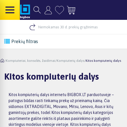
Nemokamas 30 d. prekių grąžinimas
Prekių filtras
/
Kompiuteriai, konsolės, žaidimai
/
Kompiuterių dalys
/
Kitos kompiuterių dalys
Kitos kompiuterių dalys
Kitos kompiuterių dalys internetu BIGBOX.LT parduotuvėje –
patogus būdas rasti tinkamą prekę už prieinamą kainą. Čia
siūlomos EXTRADIGITAL, Movano, Mitsu, Lenovo, Asus ir kitų
gamintojų prekės, todėl Kitos kompiuterių dalys kategorijos
asortimente galite rinktis iš plataus pasirinkimo ir palyginti
skirtingus modelius vienoje vietoje. Kitos kompiuterių dalys