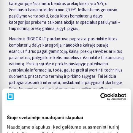
kategorijoje šiuo metu bendras prekių kiekis yra 929, o
žemiausia kaina prasideda nuo 2,99 €. Ieškantiems geriausio
pasiūlymo verta sekti, kada Kitos kompiuterių dalys
kategorijos prekėms taikoma akcija ar specialūs pasiūlymai –
taip norimą prekę galima įsigyti pigiau.
Naudotis BIGBOX.LT parduotuve paprasta: pasirinkite Kitos
kompiuterių dalys kategoriją, naudokite kairėje pusėje
esančius filtrus pagal gamintoją, kainą, prekių savybes ar kitus
parametrus, palyginkite kelis modelius ir išsirinkite tinkamiausią
variantą. Prekių sąraše ir prekės puslapyje pateikiama
svarbiausia informacija, todėl galite greitai įvertinti techninius
duomenis, pristatymo terminą ir pirkimo sąlygas. Tai leidžia
patogiai apsipirkti internetu, neskubant ir palyginant skirtingus
Kitos kompiuterių dalys kategorijoje esančius pasiūlymus.
Visoms prekėms nuo 150 Eur taikomas nemokamas 24 mėnesių
lizingas, todėl norimas prekes galima įsigyti išsimokėtinai.
Pristatymas visoje Lietuvoje į paštomatus kainuoja nuo 2,29 €,
Šioje svetainėje naudojami slapukai
o užsakymams nuo 499 € pristatymas į paštomatą nemokamas;
kurjerio pristatymas – nuo 2,99 €. Sandėlyje esančios prekės
Naudojame slapukus, kad galėtume suasmeninti turinį
paprastai pristatomos per 1–2 darbo dienas, o tikslus