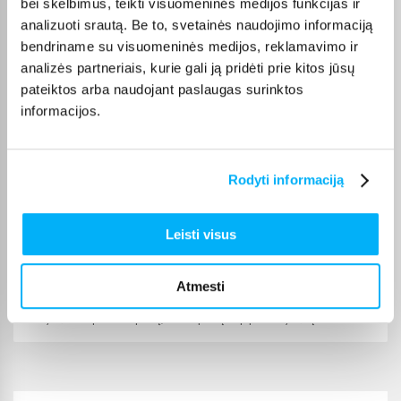
bei skelbimus, teikti visuomeninės medijos funkcijas ir
kiekvienos prekės pristatymo terminas nurodytas jos
analizuoti srautą. Be to, svetainės naudojimo informaciją
puslapyje.
bendriname su visuomeninės medijos, reklamavimo ir
Tinkamą prekę iš Kitos kompiuterių dalys kategorijos
analizės partneriais, kurie gali ją pridėti prie kitos jūsų
pristatysime per nurodytą terminą, o jei pageidausite
pateiktos arba naudojant paslaugas surinktos
užsakymą atsiimti patys, atitinkamai pažymėtas prekes
informacijos.
galėsite atsiimti mūsų biure Kaune.
Rodyti informaciją
Pirkėjų atsiliepimai apie prekes
Leisti visus
Erikas D.
Atmesti
Patvirtintas pirkėjas
Kokybiškai supakuota prekę, termo pastą taip pat kokybišką