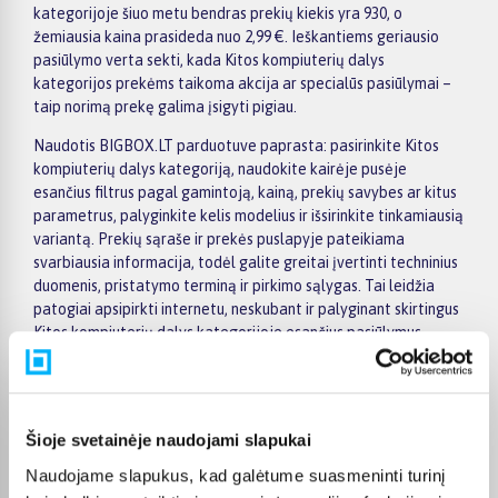
kategorijoje šiuo metu bendras prekių kiekis yra 930, o
žemiausia kaina prasideda nuo 2,99 €. Ieškantiems geriausio
pasiūlymo verta sekti, kada Kitos kompiuterių dalys
kategorijos prekėms taikoma akcija ar specialūs pasiūlymai –
taip norimą prekę galima įsigyti pigiau.
Naudotis BIGBOX.LT parduotuve paprasta: pasirinkite Kitos
kompiuterių dalys kategoriją, naudokite kairėje pusėje
esančius filtrus pagal gamintoją, kainą, prekių savybes ar kitus
parametrus, palyginkite kelis modelius ir išsirinkite tinkamiausią
variantą. Prekių sąraše ir prekės puslapyje pateikiama
svarbiausia informacija, todėl galite greitai įvertinti techninius
duomenis, pristatymo terminą ir pirkimo sąlygas. Tai leidžia
patogiai apsipirkti internetu, neskubant ir palyginant skirtingus
Kitos kompiuterių dalys kategorijoje esančius pasiūlymus.
Visoms prekėms nuo 150 Eur taikomas nemokamas 24 mėnesių
lizingas, todėl norimas prekes galima įsigyti išsimokėtinai.
Pristatymas visoje Lietuvoje į paštomatus kainuoja nuo 2,29 €,
Šioje svetainėje naudojami slapukai
o užsakymams nuo 499 € pristatymas į paštomatą nemokamas;
kurjerio pristatymas – nuo 2,99 €. Sandėlyje esančios prekės
Naudojame slapukus, kad galėtume suasmeninti turinį
paprastai pristatomos per 1–2 darbo dienas, o tikslus