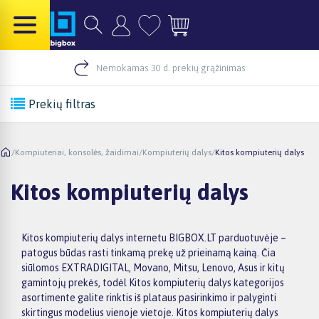
Nemokamas 30 d. prekių grąžinimas
Prekių filtras
/
Kompiuteriai, konsolės, žaidimai
/
Kompiuterių dalys
/
Kitos kompiuterių dalys
Kitos kompiuterių dalys
Kitos kompiuterių dalys internetu BIGBOX.LT parduotuvėje –
patogus būdas rasti tinkamą prekę už prieinamą kainą. Čia
siūlomos EXTRADIGITAL, Movano, Mitsu, Lenovo, Asus ir kitų
gamintojų prekės, todėl Kitos kompiuterių dalys kategorijos
asortimente galite rinktis iš plataus pasirinkimo ir palyginti
skirtingus modelius vienoje vietoje. Kitos kompiuterių dalys