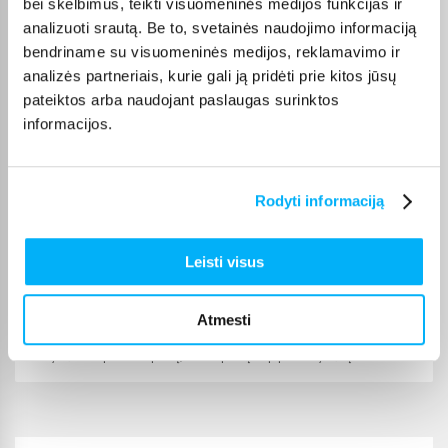
bei skelbimus, teikti visuomeninės medijos funkcijas ir
kiekvienos prekės pristatymo terminas nurodytas jos
analizuoti srautą. Be to, svetainės naudojimo informaciją
puslapyje.
bendriname su visuomeninės medijos, reklamavimo ir
Tinkamą prekę iš Kitos kompiuterių dalys kategorijos
analizės partneriais, kurie gali ją pridėti prie kitos jūsų
pristatysime per nurodytą terminą, o jei pageidausite
pateiktos arba naudojant paslaugas surinktos
užsakymą atsiimti patys, atitinkamai pažymėtas prekes
informacijos.
galėsite atsiimti mūsų biure Kaune.
Rodyti informaciją
Pirkėjų atsiliepimai apie prekes
Leisti visus
Erikas D.
Atmesti
Patvirtintas pirkėjas
Kokybiškai supakuota prekę, termo pastą taip pat kokybišką