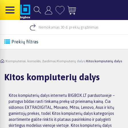
Nemokamas 30 d. prekių grąžinimas
Prekių filtras
/
Kompiuteriai, konsolės, žaidimai
/
Kompiuterių dalys
/
Kitos kompiuterių dalys
Kitos kompiuterių dalys
Kitos kompiuterių dalys internetu BIGBOX.LT parduotuvėje –
patogus būdas rasti tinkamą prekę už prieinamą kainą. Čia
siūlomos EXTRADIGITAL, Movano, Mitsu, Lenovo, Asus ir kitų
gamintojų prekės, todėl Kitos kompiuterių dalys kategorijos
asortimente galite rinktis iš plataus pasirinkimo ir palyginti
skirtingus modelius vienoje vietoje. Kitos kompiuterių dalys