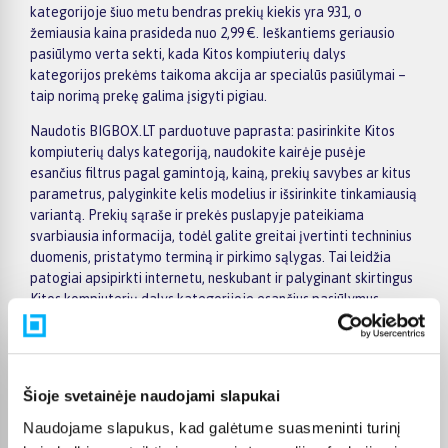
kategorijoje šiuo metu bendras prekių kiekis yra 931, o
žemiausia kaina prasideda nuo 2,99 €. Ieškantiems geriausio
pasiūlymo verta sekti, kada Kitos kompiuterių dalys
kategorijos prekėms taikoma akcija ar specialūs pasiūlymai –
taip norimą prekę galima įsigyti pigiau.
Naudotis BIGBOX.LT parduotuve paprasta: pasirinkite Kitos
kompiuterių dalys kategoriją, naudokite kairėje pusėje
esančius filtrus pagal gamintoją, kainą, prekių savybes ar kitus
parametrus, palyginkite kelis modelius ir išsirinkite tinkamiausią
variantą. Prekių sąraše ir prekės puslapyje pateikiama
svarbiausia informacija, todėl galite greitai įvertinti techninius
duomenis, pristatymo terminą ir pirkimo sąlygas. Tai leidžia
patogiai apsipirkti internetu, neskubant ir palyginant skirtingus
Kitos kompiuterių dalys kategorijoje esančius pasiūlymus.
Visoms prekėms nuo 150 Eur taikomas nemokamas 24 mėnesių
lizingas, todėl norimas prekes galima įsigyti išsimokėtinai.
Pristatymas visoje Lietuvoje į paštomatus kainuoja nuo 2,29 €,
Šioje svetainėje naudojami slapukai
o užsakymams nuo 499 € pristatymas į paštomatą nemokamas;
kurjerio pristatymas – nuo 2,99 €. Sandėlyje esančios prekės
Naudojame slapukus, kad galėtume suasmeninti turinį
paprastai pristatomos per 1–2 darbo dienas, o tikslus