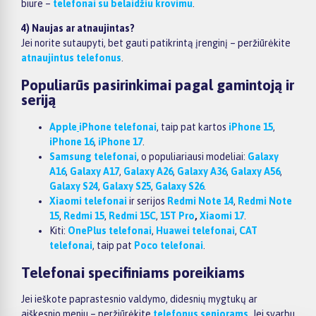
biure –
telefonai su belaidžiu krovimu
.
4) Naujas ar atnaujintas?
Jei norite sutaupyti, bet gauti patikrintą įrenginį – peržiūrėkite
atnaujintus telefonus
.
Populiarūs pasirinkimai pagal gamintoją ir
seriją
Apple
iPhone telefonai
, taip pat kartos
iPhone 15
,
iPhone 16
,
iPhone 17
.
Samsung telefonai
, o populiariausi modeliai:
Galaxy
A16
,
Galaxy A17
,
Galaxy A26
,
Galaxy A36
,
Galaxy A56
,
Galaxy S24
,
Galaxy S25
,
Galaxy S26
.
Xiaomi telefonai
ir serijos
Redmi Note 14
,
Redmi Note
15
,
Redmi 15
,
Redmi 15C
,
15T Pro
,
Xiaomi 17
.
Kiti:
OnePlus telefonai
,
Huawei telefonai
,
CAT
telefonai
, taip pat
Poco telefonai
.
Telefonai specifiniams poreikiams
Jei ieškote paprastesnio valdymo, didesnių mygtukų ar
aiškesnio meniu – peržiūrėkite
telefonus senjorams
. Jei svarbu