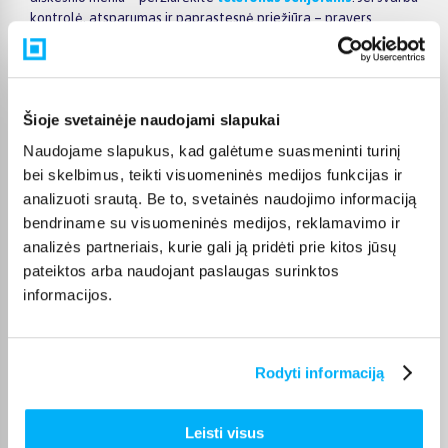
kontrolė, atsparumas ir paprastesnė priežiūra – pravers
telefonai vaikams
. O jei reikalingas tvirtas korpusas ir
atsparumas sudėtingesnėms sąlygoms – verta peržiūrėti
CAT
telefonus
.
Pristatymas Lietuvoje ir lizingas
Šioje svetainėje naudojami slapukai
Naudojame slapukus, kad galėtume suasmeninti turinį
Telefonus pristatome
visoje Lietuvoje
. Jei pasirinktas modelis
bei skelbimus, teikti visuomeninės medijos funkcijas ir
yra sandėlyje
, pristatymas dažniausiai trunka
1–2 darbo
analizuoti srautą. Be to, svetainės naudojimo informaciją
dienas
– tikslią informaciją visada rasite konkrečios prekės
puslapyje. Taip pat galite rinktis
nemokamą lizingą iki 24
bendriname su visuomeninės medijos, reklamavimo ir
mėn.
, kad telefoną įsigytumėte iškart, o mokėjimą
analizės partneriais, kurie gali ją pridėti prie kitos jūsų
paskirstytumėte patogiai.
pateiktos arba naudojant paslaugas surinktos
informacijos.
Pirkėjų atsiliepimai apie prekes
Rodyti informaciją
Leisti visus
Giedrius L.