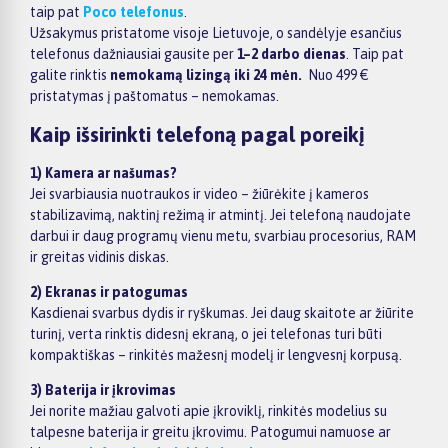
taip pat
Poco telefonus
.
Užsakymus pristatome visoje Lietuvoje, o sandėlyje esančius
telefonus dažniausiai gausite per
1–2 darbo dienas
. Taip pat
galite rinktis
nemokamą lizingą iki 24 mėn.
Nuo 499 €
pristatymas į paštomatus – nemokamas.
Kaip išsirinkti telefoną pagal poreikį
1) Kamera ar našumas?
Jei svarbiausia nuotraukos ir video – žiūrėkite į kameros
stabilizavimą, naktinį režimą ir atmintį. Jei telefoną naudojate
darbui ir daug programų vienu metu, svarbiau procesorius, RAM
ir greitas vidinis diskas.
2) Ekranas ir patogumas
Kasdienai svarbus dydis ir ryškumas. Jei daug skaitote ar žiūrite
turinį, verta rinktis didesnį ekraną, o jei telefonas turi būti
kompaktiškas – rinkitės mažesnį modelį ir lengvesnį korpusą.
3) Baterija ir įkrovimas
Jei norite mažiau galvoti apie įkroviklį, rinkitės modelius su
talpesne baterija ir greitu įkrovimu. Patogumui namuose ar