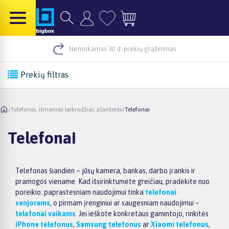
Nemokamas 30 d. prekių grąžinimas
Prekių filtras
/
Telefonai, išmanieji laikrodžiai, planšetės
/
Telefonai
Telefonai
Telefonas šiandien – jūsų kamera, bankas, darbo įrankis ir
pramogos viename. Kad išsirinktumėte greičiau, pradėkite nuo
poreikio: paprastesniam naudojimui tinka
telefonai
senjorams
, o pirmam įrenginiui ar saugesniam naudojimui –
telefonai vaikams
. Jei ieškote konkretaus gamintojo, rinkitės
iPhone telefonus
,
Samsung telefonus
ar
Xiaomi telefonus
,