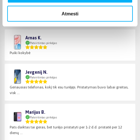
Patvirtintas pirkėjas
Labai gera kokybė. Android versija puiki. Maniau, kad tai vis dar LCD,
Atmesti
bet bent ...
Arnas K.
Patvirtintas pirkėjas
Puiki kokybė
Jevgenij N.
Patvirtintas pirkėjas
Geriausias telefonas, kokį tik esu turėjęs. Pristatymas buvo labai greitas,
visk ...
Marijus B.
Patvirtintas pirkėjas
Pats daiktas tai geras, bet turėjo pristatyti per 1-2 d.d. pristatė per 12
dienų ...