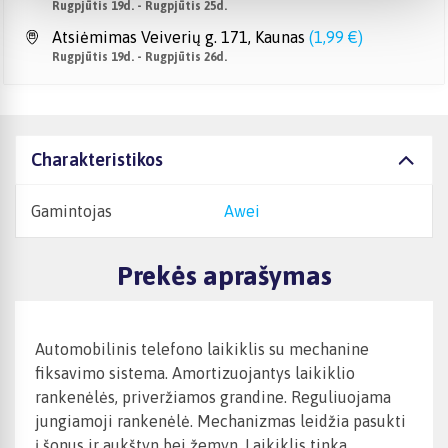
Rugpjūtis 19d. - Rugpjūtis 25d.
Atsiėmimas Veiverių g. 171, Kaunas
(
1,99 €
)
Rugpjūtis 19d. - Rugpjūtis 26d.
Charakteristikos
Gamintojas
Awei
Prekės aprašymas
Automobilinis telefono laikiklis su mechanine
fiksavimo sistema. Amortizuojantys laikiklio
rankenėlės, priveržiamos grandine. Reguliuojama
jungiamoji rankenėlė. Mechanizmas leidžia pasukti
į šonus ir aukštyn bei žemyn. Laikiklis tinka