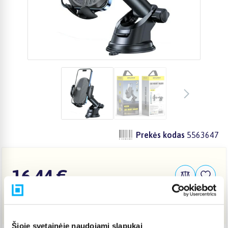
Prekės kodas
5563647
16,44 €
Į KREPŠELĮ
Šioje svetainėje naudojami slapukai