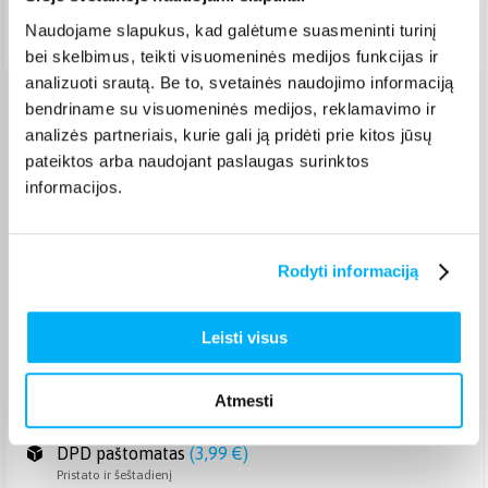
Pristatymas Lietuvoje: 7-12 d.d.
Naudojame slapukus, kad galėtume suasmeninti turinį
bei skelbimus, teikti visuomeninės medijos funkcijas ir
analizuoti srautą. Be to, svetainės naudojimo informaciją
bendriname su visuomeninės medijos, reklamavimo ir
Venipak paštomatas
(
2,39 €
)
analizės partneriais, kurie gali ją pridėti prie kitos jūsų
Pristato ir šeštadienį
Rugpjūtis 19d. - Rugpjūtis 25d.
pateiktos arba naudojant paslaugas surinktos
informacijos.
Venipak kurjeris
(
2,99 €
)
Rugpjūtis 19d. - Rugpjūtis 26d.
Omniva paštomatas
(
2,39 €
)
Pristato ir šeštadienį
Rodyti informaciją
Rugpjūtis 19d. - Rugpjūtis 25d.
Smartposti paštomatas
(
2,19 €
)
Leisti visus
Pristato ir šeštadienį
Rugpjūtis 19d. - Rugpjūtis 25d.
DPD kurjeris
(
3,99 €
)
Atmesti
Rugpjūtis 19d. - Rugpjūtis 26d.
DPD paštomatas
(
3,99 €
)
Pristato ir šeštadienį