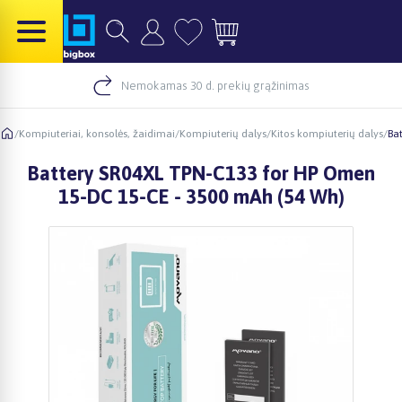
Nemokamas 30 d. prekių grąžinimas
/
Kompiuteriai, konsolės, žaidimai
/
Kompiuterių dalys
/
Kitos kompiuterių dalys
/
Ba
Battery SR04XL TPN-C133 for HP Omen
15-DC 15-CE - 3500 mAh (54 Wh)