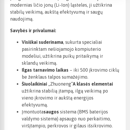
modernias ličio jonų (Li-Ion) ląsteles, ji užtikrina
stabilų veikimą, aukštą efektyvumą ir saugų
naudojimą.
Savybės ir privalumai:
Visiškai suderinama
, sukurta specialiai
pasirinktam nešiojamojo kompiuterio
modeliui, užtikrina puikų pritaikymą ir
sklandų veikimą.
Ilgas tarnavimo laikas
– iki 500 įkrovimo ciklų
be ženklaus talpos sumažėjimo.
Šiuolaikiniai
„Zhuoneng“
A klasės elementai
užtikrina stabilią įtampą, ilgą veikimą po
vieno įkrovimo ir aukštą energijos
efektyvumą.
Įmontuota
saugos
sistema (BMS baterijos
valdymo sistema) apsaugo nuo perkaitimo,
viršįtampio, perkrovos ir gilaus išsikrovimo.