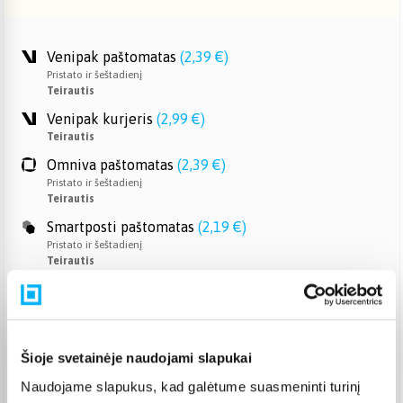
Venipak paštomatas
(
2,39 €
)
Pristato ir šeštadienį
Teirautis
Venipak kurjeris
(
2,99 €
)
Teirautis
Omniva paštomatas
(
2,39 €
)
Pristato ir šeštadienį
Teirautis
Smartposti paštomatas
(
2,19 €
)
Pristato ir šeštadienį
Teirautis
DPD kurjeris
(
3,99 €
)
Teirautis
DPD paštomatas
(
3,99 €
)
Pristato ir šeštadienį
Šioje svetainėje naudojami slapukai
Teirautis
Naudojame slapukus, kad galėtume suasmeninti turinį
Atsiėmimas Veiverių g. 171, Kaunas
(
1,99 €
)