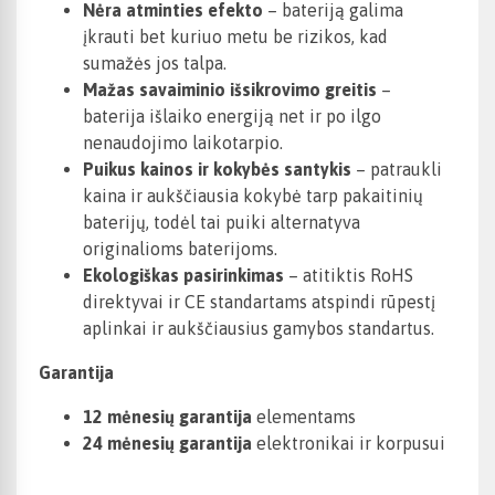
Nėra atminties efekto
– bateriją galima
įkrauti bet kuriuo metu be rizikos, kad
sumažės jos talpa.
Mažas savaiminio išsikrovimo greitis
–
baterija išlaiko energiją net ir po ilgo
nenaudojimo laikotarpio.
Puikus kainos ir kokybės santykis
– patraukli
kaina ir aukščiausia kokybė tarp pakaitinių
baterijų, todėl tai puiki alternatyva
originalioms baterijoms.
Ekologiškas pasirinkimas
– atitiktis RoHS
direktyvai ir CE standartams atspindi rūpestį
aplinkai ir aukščiausius gamybos standartus.
Garantija
12 mėnesių garantija
elementams
24 mėnesių garantija
elektronikai ir korpusui