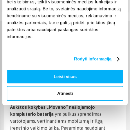
bei skelbimus, teikti visuomeninės medijos funkcijas ir
Teirautis
analizuoti srautą. Be to, svetainės naudojimo informaciją
bendriname su visuomeninės medijos, reklamavimo ir
analizės partneriais, kurie gali ją pridėti prie kitos jūsų
pateiktos arba naudojant paslaugas surinktos
Charakteristikos
informacijos.
Gamintojas
Movano
Rodyti informaciją
Prekės aprašymas
Leisti visus
Akumuliatorius SR04XL TPN-C133, skirtas „HP
Atmesti
Omen 15-DC“ ir „15-CE“ – 3500 mAh (54 Wh)
Aukštos kokybės „Movano“ nešiojamojo
kompiuterio baterija
yra puikus sprendimas
vartotojams, vertinantiems mobilumą ir ilgą
įrenginio veikimo laiką. Pagaminta naudojant