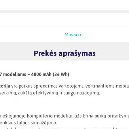
Movano
Prekės aprašymas
317 modeliams – 4800 mAh (36 Wh)
erija
yra puikus sprendimas vartotojams, vertinantiems mobilu
lų veikimą, aukštą efektyvumą ir saugų naudojimą.
m nešiojamojo kompiuterio modeliui, užtikrina puikų pritaikymą
ženklaus talpos sumažėjimo.