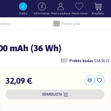
Kalba
Informacija
Mano paskyra
Mano norai
Krepšelis
rnavimas
Pirkimo gidai
800 mAh (36 Wh)
Prekės kodas
5563631
32,09 €
IŠPARDUOTA