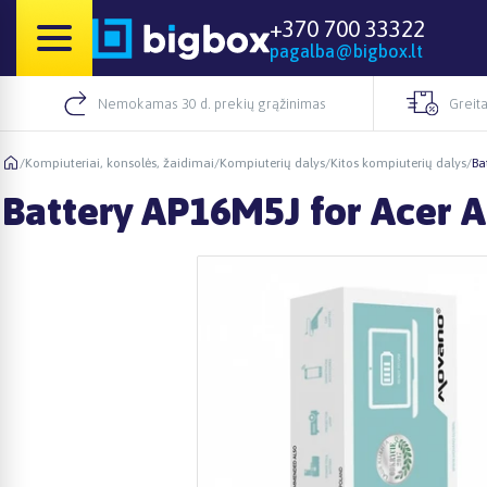
+370 700 33322
pagalba@bigbox.lt
Nemokamas 30 d. prekių grąžinimas
Greita
/
Kompiuteriai, konsolės, žaidimai
/
Kompiuterių dalys
/
Kitos kompiuterių dalys
/
Ba
Battery AP16M5J for Acer A