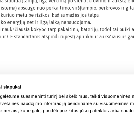
na stabilią įtampą, ilgą veikimą po vieno įkrovimo ir aukštą e
stema) apsaugo nuo perkaitimo, viršįtampio, perkrovos ir gila
 kuriuo metu be rizikos, kad sumažės jos talpa.
aiko energiją net ir ilgą laiką nenaudojama.
ir aukščiausia kokybė tarp pakaitinių baterijų, todėl tai puiki
i ir CE standartams atspindi rūpestį aplinkai ir aukščiausius g
i slapukai
alėtume suasmeninti turinį bei skelbimus, teikti visuomeninės m
o, svetainės naudojimo informaciją bendriname su visuomeninės m
tneriais, kurie gali ją pridėti prie kitos jūsų pateiktos arba naud
© 2012-
2026
BIGBOX.LT