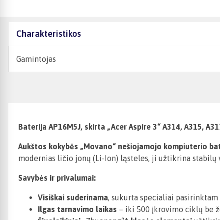
Charakteristikos
Gamintojas
Baterija AP16M5J, skirta „Acer Aspire 3“ A314, A315, A
Aukštos kokybės „Movano“ nešiojamojo kompiuterio bat
modernias ličio jonų (Li-Ion) ląsteles, ji užtikrina stabi
Savybės ir privalumai:
Visiškai suderinama
, sukurta specialiai pasirinkta
Ilgas tarnavimo laikas
– iki 500 įkrovimo ciklų be 