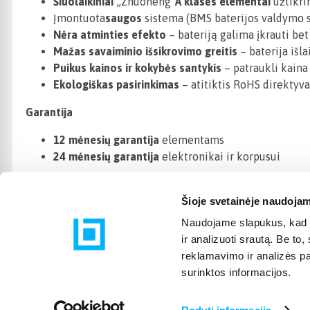
Šiuolaikiniai
„Zhuoneng“
A klasės elementai
užtikri
Įmontuota
saugos
sistema (BMS baterijos valdymo si
Nėra atminties efekto
– bateriją galima įkrauti bet
Mažas savaiminio išsikrovimo greitis
– baterija išl
Puikus kainos ir kokybės santykis
– patraukli kaina 
Ekologiškas pasirinkimas
– atitiktis RoHS direktyva
Garantija
12 mėnesių garantija
elementams
24 mėnesių garantija
elektronikai ir korpusui
Šioje svetainėje naudojam
Naudojame slapukus, kad g
ir analizuoti srautą. Be t
reklamavimo ir analizės par
surinktos informacijos.