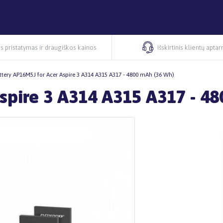
s pristatymas ir draugiškos kainos
Išskirtinis klientų apta
ttery AP16M5J for Acer Aspire 3 A314 A315 A317 - 4800 mAh (36 Wh)
spire 3 A314 A315 A317 - 4