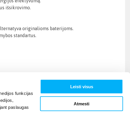
nergijos efektyvumą.
us išsikrovimo.
 alternatyva originalioms baterijoms.
amybos standartus.
Leisti visus
edijos funkcijas
edijos,
Atmesti
ojant paslaugas