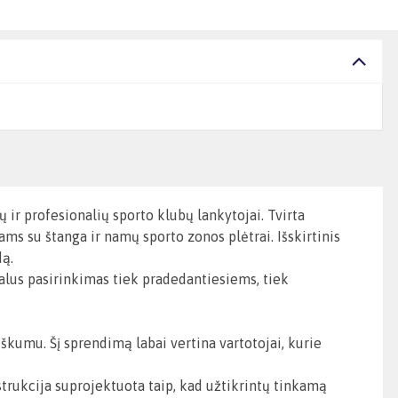
 ir profesionalių sporto klubų lankytojai. Tvirta
s su štanga ir namų sporto zonos plėtrai. Išskirtinis
dą.
alus pasirinkimas tiek pradedantiesiems, tiek
umu. Šį sprendimą labai vertina vartotojai, kurie
trukcija suprojektuota taip, kad užtikrintų tinkamą