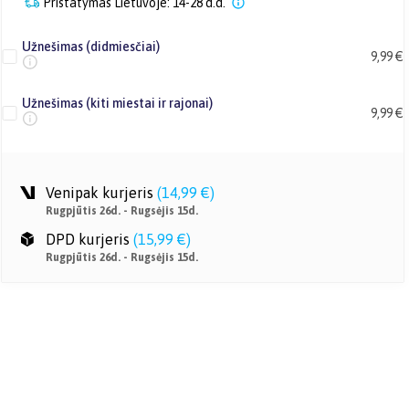
Pristatymas Lietuvoje: 14-28 d.d.
Užnešimas (didmiesčiai)
9,99 €
Užnešimas (kiti miestai ir rajonai)
9,99 €
Venipak kurjeris
(
14,99 €
)
Rugpjūtis 26d. - Rugsėjis 15d.
DPD kurjeris
(
15,99 €
)
Rugpjūtis 26d. - Rugsėjis 15d.