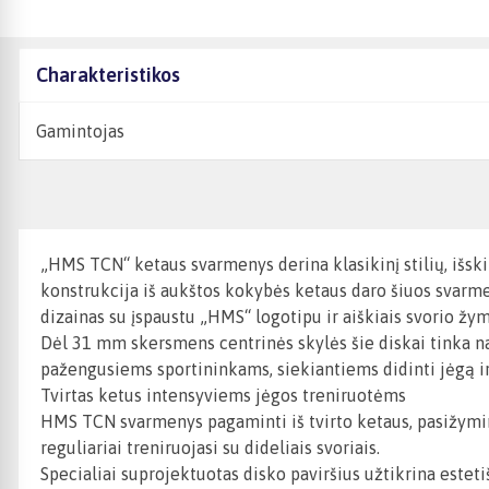
Charakteristikos
Gamintojas
„HMS TCN“ ketaus svarmenys derina klasikinį stilių, išskir
konstrukcija iš aukštos kokybės ketaus daro šiuos svarme
dizainas su įspaustu „HMS“ logotipu ir aiškiais svorio ž
Dėl 31 mm skersmens centrinės skylės šie diskai tinka na
pažengusiems sportininkams, siekiantiems didinti jėgą 
Tvirtas ketus intensyviems jėgos treniruotėms
HMS TCN svarmenys pagaminti iš tvirto ketaus, pasižymi
reguliariai treniruojasi su dideliais svoriais.
Specialiai suprojektuotas disko paviršius užtikrina este