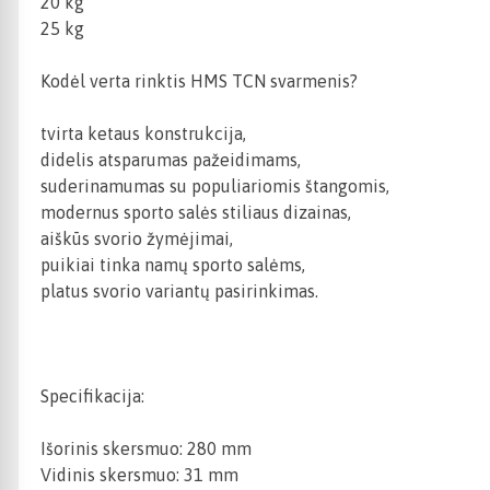
20 kg
25 kg
Kodėl verta rinktis HMS TCN svarmenis?
tvirta ketaus konstrukcija,
didelis atsparumas pažeidimams,
suderinamumas su populiariomis štangomis,
modernus sporto salės stiliaus dizainas,
aiškūs svorio žymėjimai,
puikiai tinka namų sporto salėms,
platus svorio variantų pasirinkimas.
Specifikacija:
Išorinis skersmuo: 280 mm
Vidinis skersmuo: 31 mm