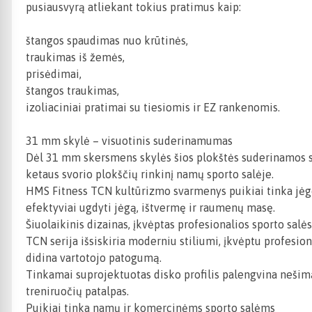
pusiausvyrą atliekant tokius pratimus kaip:
štangos spaudimas nuo krūtinės,
traukimas iš žemės,
prisėdimai,
štangos traukimas,
izoliaciniai pratimai su tiesiomis ir EZ rankenomis.
31 mm skylė – visuotinis suderinamumas
Dėl 31 mm skersmens skylės šios plokštės suderinamos su 
ketaus svorio plokščių rinkinį namų sporto salėje.
HMS Fitness TCN kultūrizmo svarmenys puikiai tinka jėgo
efektyviai ugdyti jėgą, ištvermę ir raumenų masę.
Šiuolaikinis dizainas, įkvėptas profesionalios sporto salė
TCN serija išsiskiria moderniu stiliumi, įkvėptu profesion
didina vartotojo patogumą.
Tinkamai suprojektuotas disko profilis palengvina nešimą i
treniruočių patalpas.
Puikiai tinka namų ir komercinėms sporto salėms