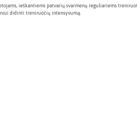
ojams, ieškantiems patvarių svarmenų reguliariems treniruotė
psniui didinti treniruočių intensyvumą.