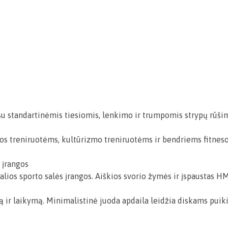
standartinėmis tiesiomis, lenkimo ir trumpomis strypų rūšimis.
s treniruotėms, kultūrizmo treniruotėms ir bendriems fitnes
s įrangos
alios sporto salės įrangos. Aiškios svorio žymės ir įspaustas H
r laikymą. Minimalistinė juoda apdaila leidžia diskams puikiai 