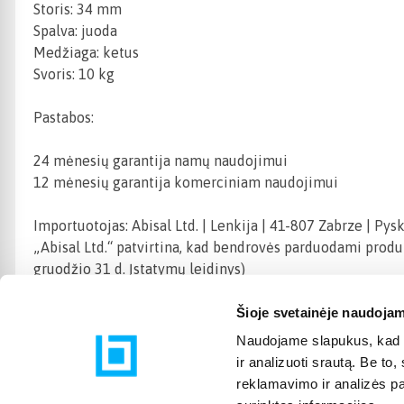
Storis: 34 mm
Spalva: juoda
Medžiaga: ketus
Svoris: 10 kg
Pastabos:
24 mėnesių garantija namų naudojimui
12 mėnesių garantija komerciniam naudojimui
Importuotojas: Abisal Ltd. | Lenkija | 41-807 Zabrze | Pys
„Abisal Ltd.“ patvirtina, kad bendrovės parduodami produ
gruodžio 31 d. Įstatymų leidinys)
Šioje svetainėje naudojam
Naudojame slapukus, kad g
ir analizuoti srautą. Be t
reklamavimo ir analizės par