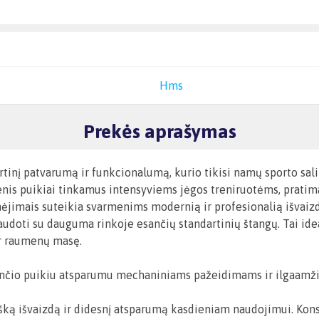
Hms
Prekės aprašymas
tinį patvarumą ir funkcionalumą, kurio tikisi namų sporto salių
nis puikiai tinkamus intensyviems jėgos treniruotėms, pratimam
ymėjimais suteikia svarmenims modernią ir profesionalią išvaiz
udoti su dauguma rinkoje esančių standartinių štangų. Tai ide
ir raumenų masę.
nčio puikiu atsparumu mechaniniams pažeidimams ir ilgaamžišk
tišką išvaizdą ir didesnį atsparumą kasdieniam naudojimui. Kons