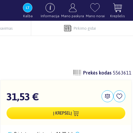
Kalba
Informacija
Mano paskyra
Mano norai
Krepšelis
rnavimas
Pirkimo gidai
Prekės kodas
5563611
31,53 €
Į KREPŠELĮ