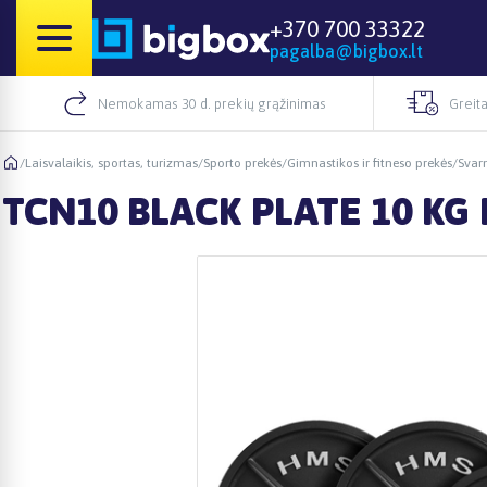
+370 700 33322
pagalba@bigbox.lt
Nemokamas 30 d. prekių grąžinimas
Greita
/
Laisvalaikis, sportas, turizmas
/
Sporto prekės
/
Gimnastikos ir fitneso prekės
/
Svar
TCN10 BLACK PLATE 10 KG