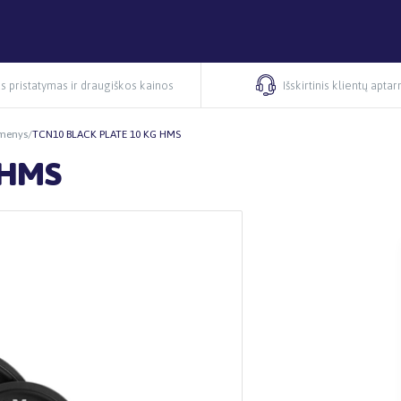
s pristatymas ir draugiškos kainos
Išskirtinis klientų apta
menys
/
TCN10 BLACK PLATE 10 KG HMS
 HMS