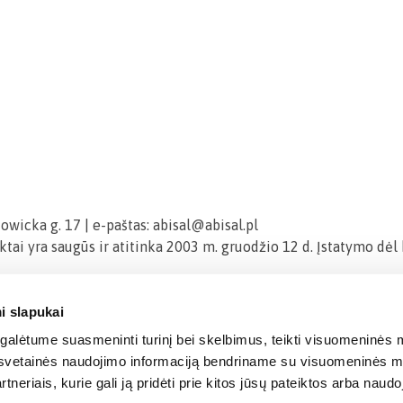
kowicka g. 17 | e-paštas: abisal@abisal.pl
ktai yra saugūs ir atitinka 2003 m. gruodžio 12 d. Įstatymo dė
i slapukai
alėtume suasmeninti turinį bei skelbimus, teikti visuomeninės m
o, svetainės naudojimo informaciją bendriname su visuomeninės m
tneriais, kurie gali ją pridėti prie kitos jūsų pateiktos arba naud