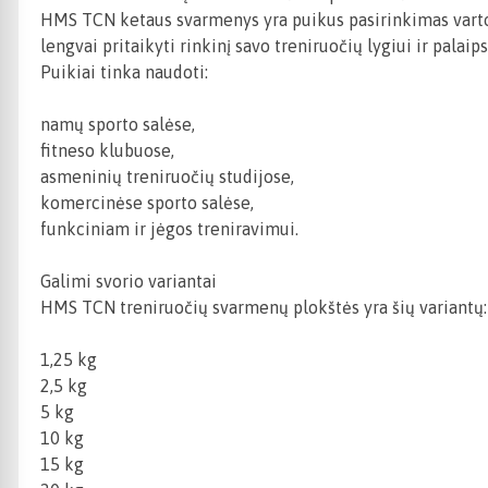
HMS TCN ketaus svarmenys yra puikus pasirinkimas vartot
lengvai pritaikyti rinkinį savo treniruočių lygiui ir palai
Puikiai tinka naudoti:
namų sporto salėse,
fitneso klubuose,
asmeninių treniruočių studijose,
komercinėse sporto salėse,
funkciniam ir jėgos treniravimui.
Galimi svorio variantai
HMS TCN treniruočių svarmenų plokštės yra šių variantų:
1,25 kg
2,5 kg
5 kg
10 kg
15 kg