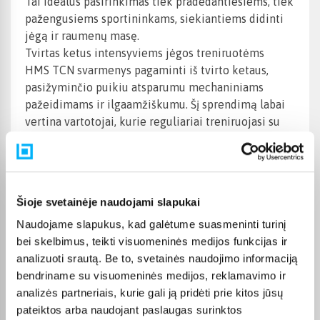
Tai idealus pasirinkimas tiek pradedantiesiems, tiek
pažengusiems sportininkams, siekiantiems didinti
jėgą ir raumenų masę.
Tvirtas ketus intensyviems jėgos treniruotėms
HMS TCN svarmenys pagaminti iš tvirto ketaus,
pasižyminčio puikiu atsparumu mechaniniams
pažeidimams ir ilgaamžiškumu. Šį sprendimą labai
vertina vartotojai, kurie reguliariai treniruojasi su
dideliais svoriais.
Specialiai suprojektuotas disko paviršius užtikrina
estetišką išvaizdą ir didesnį atsparumą kasdieniam
naudojimui. Konstrukcija suprojektuota taip, kad
Šioje svetainėje naudojami slapukai
užtikrintų tinkamą pusiausvyrą atliekant tokius
Naudojame slapukus, kad galėtume suasmeninti turinį
pratimus kaip:
bei skelbimus, teikti visuomeninės medijos funkcijas ir
analizuoti srautą. Be to, svetainės naudojimo informaciją
štangos spaudimas nuo krūtinės,
bendriname su visuomeninės medijos, reklamavimo ir
traukimas iš žemės,
analizės partneriais, kurie gali ją pridėti prie kitos jūsų
prisėdimai,
pateiktos arba naudojant paslaugas surinktos
štangos traukimas,