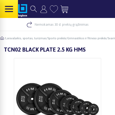
Nemokamas 30 d. prekių grąžinimas
/
Laisvalaikis, sportas, turizmas
/
Sporto prekės
/
Gimnastikos ir fitneso prekės
/
Svar
TCN02 BLACK PLATE 2.5 KG HMS