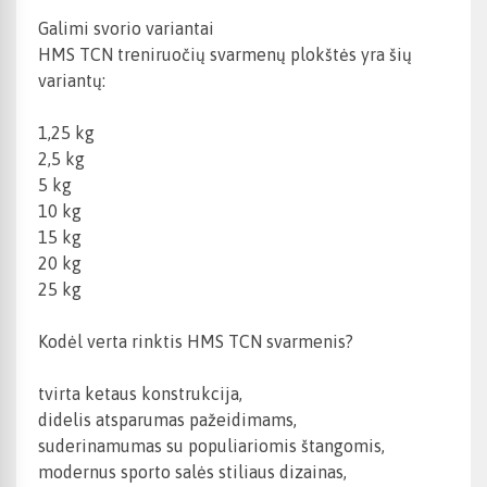
Galimi svorio variantai
HMS TCN treniruočių svarmenų plokštės yra šių
variantų:
1,25 kg
2,5 kg
5 kg
10 kg
15 kg
20 kg
25 kg
Kodėl verta rinktis HMS TCN svarmenis?
tvirta ketaus konstrukcija,
didelis atsparumas pažeidimams,
suderinamumas su populiariomis štangomis,
modernus sporto salės stiliaus dizainas,