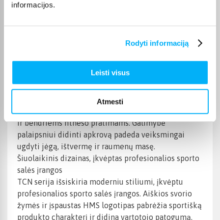
informacijos.
izoliaciniai pratimai su tiesiomis ir EZ rankenomis.
31 mm skylė – visuotinis suderinamumas
Dėl 31 mm skersmens skylės šios plokštės
Rodyti informaciją
suderinamos su standartinėmis tiesiomis, lenkimo ir
trumpomis strypų rūšimis. Tai universali išeitis
Leisti visus
vartotojams, kurie sudaro savo ketaus svorio
plokščių rinkinį namų sporto salėje.
HMS Fitness TCN kultūrizmo svarmenys puikiai
Atmesti
tinka jėgos treniruotėms, kultūrizmo treniruotėms
ir bendriems fitneso pratimams. Galimybė
palaipsniui didinti apkrovą padeda veiksmingai
ugdyti jėgą, ištvermę ir raumenų masę.
Šiuolaikinis dizainas, įkvėptas profesionalios sporto
salės įrangos
TCN serija išsiskiria moderniu stiliumi, įkvėptu
profesionalios sporto salės įrangos. Aiškios svorio
žymės ir įspaustas HMS logotipas pabrėžia sportišką
produkto charakterį ir didina vartotojo patogumą.