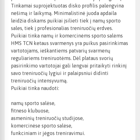
Tinkamai suprojektuotas disko profilis palengvina
nešimą ir laikymą. Minimalistinė juoda apdaila
leidžia diskams puikiai įsilieti tiek į namų sporto
sales, tiek į profesionalias treniruočių erdves.
Puikiai tinka namų ir komercinėms sporto salėms
HMS TCN ketaus svarmenys yra puikus pasirinkimas
vartotojams, ieškantiems patvarių svarmenų
reguliariems treniruotėms. Dėl plataus svorių
pasirinkimo vartotojai gali lengvai pritaikyti rinkinį
savo treniruočių lygiui ir palaipsniui didinti
treniruočių intensyvumą.
Puikiai tinka naudoti:
namų sporto salėse,
fitneso klubuose,
asmeninių treniruočių studijose,
komercinėse sporto salėse,
funkciniam ir jėgos treniravimui.