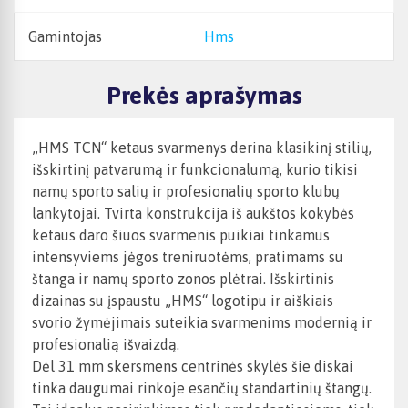
Gamintojas
Hms
Prekės aprašymas
„HMS TCN“ ketaus svarmenys derina klasikinį stilių,
išskirtinį patvarumą ir funkcionalumą, kurio tikisi
namų sporto salių ir profesionalių sporto klubų
lankytojai. Tvirta konstrukcija iš aukštos kokybės
ketaus daro šiuos svarmenis puikiai tinkamus
intensyviems jėgos treniruotėms, pratimams su
štanga ir namų sporto zonos plėtrai. Išskirtinis
dizainas su įspaustu „HMS“ logotipu ir aiškiais
svorio žymėjimais suteikia svarmenims modernią ir
profesionalią išvaizdą.
Dėl 31 mm skersmens centrinės skylės šie diskai
tinka daugumai rinkoje esančių standartinių štangų.