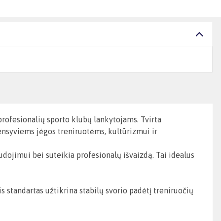
rofesionalių sporto klubų lankytojams. Tvirta
tensyviems jėgos treniruotėms, kultūrizmui ir
ojimui bei suteikia profesionalų išvaizdą. Tai idealus
tandartas užtikrina stabilų svorio padėtį treniruočių