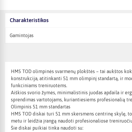
Charakteristikos
Gamintojas
HMS TOD olimpinės svarmenų plokštės – tai aukštos kokyb
konstrukcija, atitinkanti 51 mm olimpinį standartą, ir mo
funkciniams treniruotėms.
Aiškios svorio žymės, minimalistinis juodas apdaila ir e
sprendimas vartotojams, kuriantiesiems profesionalią tre
Olimpinis 51 mm standartas
HMS TOD diskai turi 51 mm skersmens centrinę skylę, tod
metu ir leidžia įrangą naudoti profesionaliose treniruoči
Šie diskai puikiai tinka naudoti su: