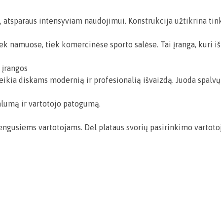
 atsparaus intensyviam naudojimui. Konstrukcija užtikrina ti
 namuose, tiek komercinėse sporto salėse. Tai įranga, kuri išl
s įrangos
teikia diskams modernią ir profesionalią išvaizdą. Juoda spalv
nalumą ir vartotojo patogumą.
gusiems vartotojams. Dėl plataus svorių pasirinkimo vartotojai