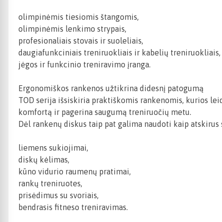
olimpinėmis tiesiomis štangomis,
olimpinėmis lenkimo strypais,
profesionaliais stovais ir suoleliais,
daugiafunkciniais treniruokliais ir kabelių treniruokliais,
jėgos ir funkcinio treniravimo įranga.
Ergonomiškos rankenos užtikrina didesnį patogumą
TOD serija išsiskiria praktiškomis rankenomis, kurios leidž
komfortą ir pagerina saugumą treniruočių metu.
Dėl rankenų diskus taip pat galima naudoti kaip atskirus s
liemens sukiojimai,
diskų kėlimas,
kūno vidurio raumenų pratimai,
rankų treniruotes,
prisėdimus su svoriais,
bendrasis fitneso treniravimas.