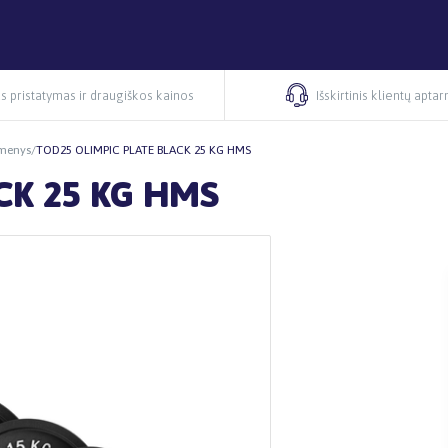
s pristatymas ir draugiškos kainos
Išskirtinis klientų apta
menys
/
TOD25 OLIMPIC PLATE BLACK 25 KG HMS
CK 25 KG HMS