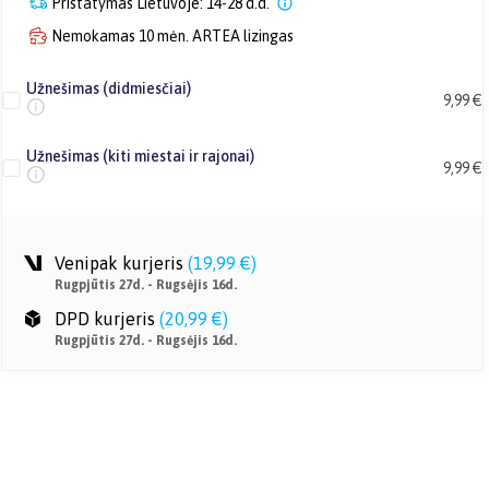
Pristatymas Lietuvoje: 14-28 d.d.
Nemokamas 10 mėn. ARTEA lizingas
Užnešimas (didmiesčiai)
9,99 €
Užnešimas (kiti miestai ir rajonai)
9,99 €
Venipak kurjeris
(
19,99 €
)
Rugpjūtis 27d. - Rugsėjis 16d.
DPD kurjeris
(
20,99 €
)
Rugpjūtis 27d. - Rugsėjis 16d.