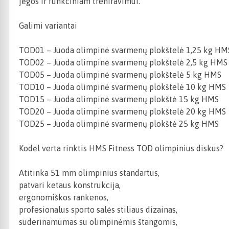
jėgos ir funkciniam treniravimui.
Galimi variantai
TOD01 – Juoda olimpinė svarmenų plokštelė 1,25 kg HM
TOD02 – Juoda olimpinė svarmenų plokštelė 2,5 kg HMS
TOD05 – Juoda olimpinė svarmenų plokštelė 5 kg HMS
TOD10 – Juoda olimpinė svarmenų plokštelė 10 kg HMS
TOD15 – Juoda olimpinė svarmenų plokštė 15 kg HMS
TOD20 – Juoda olimpinė svarmenų plokštelė 20 kg HMS
TOD25 – Juoda olimpinė svarmenų plokštė 25 kg HMS
Kodėl verta rinktis HMS Fitness TOD olimpinius diskus?
Atitinka 51 mm olimpinius standartus,
patvari ketaus konstrukcija,
ergonomiškos rankenos,
profesionalus sporto salės stiliaus dizainas,
suderinamumas su olimpinėmis štangomis,