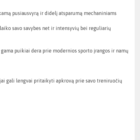
nkamą pusiausvyrą ir didelį atsparumą mechaniniams
aiko savo savybes net ir intensyvių bei reguliarių
ų gama puikiai dera prie modernios sporto įrangos ir namų
 gali lengvai pritaikyti apkrovą prie savo treniruočių