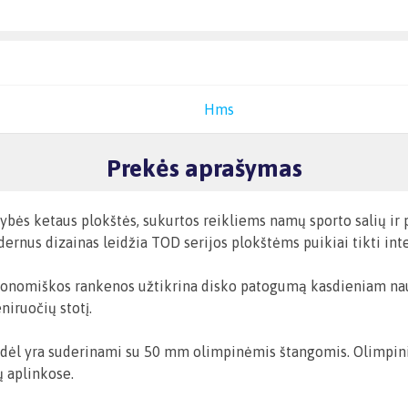
Hms
Prekės aprašymas
ės ketaus plokštės, sukurtos reikliems namų sporto salių ir p
dernus dizainas leidžia TOD serijos plokštėms puikiai tikti in
rgonomiškos rankenos užtikrina disko patogumą kasdieniam naud
niruočių stotį.
ėl yra suderinami su 50 mm olimpinėmis štangomis. Olimpinis s
ų aplinkose.