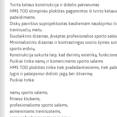
Tvirta ketaus konstrukcija ir didelis patvarumas
HMS TOD olimpinės plokštės pagamintos iš tvirto ketaus,
pažeidimams.
Diskų paviršius suprojektuotas kasdieniam naudojimui tiek
treniruočių metu.
Šiuolaikinis dizainas, įkvėptas profesionalios sporto salė
Minimalistinis dizainas ir kontrastingos svorio žymės su
sporto erdvių.
Konstrukcija sukurta taip, kad derintų estetiką, funkcio
Puikiai tinka namų ir komercinėms sporto salėms
HMS TOD plokštės tinka tiek pradedantiesiems, tiek pažen
lygio ir palaipsniui didinti jėgą bei ištvermę.
Puikiai tinka:
namų sporto salėms,
fitneso klubams,
profesionalioms sporto salėms,
asmeniniams treniruotėms,