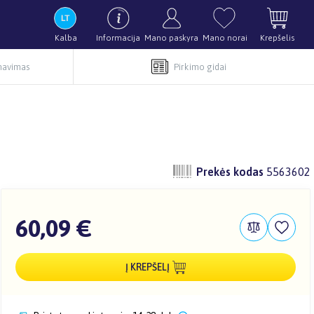
Kalba
Informacija
Mano paskyra
Mano norai
Krepšelis
rnavimas
Pirkimo gidai
Prekės kodas
5563602
60,09 €
Į KREPŠELĮ