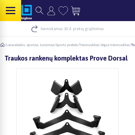
Nemokamas 30 d. prekių grąžinimas
/
Laisvalaikis, sportas, turizmas
/
Sporto prekės
/
Treniruokliai
/
Jėgos treniruokliai
/
Tr
Traukos rankenų komplektas Prove Dorsal