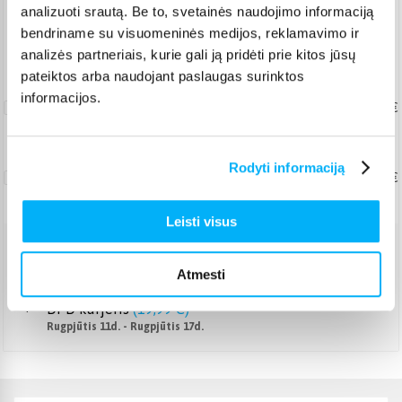
analizuoti srautą. Be to, svetainės naudojimo informaciją
Pristatymas Lietuvoje: 1-5 d.d.
bendriname su visuomeninės medijos, reklamavimo ir
Nemokamas 10 mėn. ARTEA lizingas
analizės partneriais, kurie gali ją pridėti prie kitos jūsų
pateiktos arba naudojant paslaugas surinktos
Užnešimas
informacijos.
(didmiesčiai)
34,99 €
Užnešimas (kiti miestai ir
Rodyti informaciją
rajonai)
49,99 €
Leisti visus
Venipak kurjeris
(
18,99 €
)
Atmesti
Rugpjūtis 11d. - Rugpjūtis 17d.
DPD kurjeris
(
19,99 €
)
Rugpjūtis 11d. - Rugpjūtis 17d.