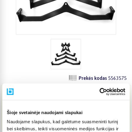
Prekės kodas
5563575
108,90 €
Šioje svetainėje naudojami slapukai
Į KREPŠELĮ
Naudojame slapukus, kad galėtume suasmeninti turinį
bei skelbimus, teikti visuomeninės medijos funkcijas ir