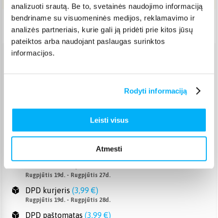
analizuoti srautą. Be to, svetainės naudojimo informaciją
bendriname su visuomeninės medijos, reklamavimo ir
Pristatymas Lietuvoje: 7-14 d.d.
analizės partneriais, kurie gali ją pridėti prie kitos jūsų
pateiktos arba naudojant paslaugas surinktos
informacijos.
Venipak paštomatas
(
2,39 €
)
Pristato ir šeštadienį
Rugpjūtis 19d. - Rugpjūtis 27d.
Rodyti informaciją
Venipak kurjeris
(
2,99 €
)
Rugpjūtis 19d. - Rugpjūtis 28d.
Leisti visus
Omniva paštomatas
(
2,39 €
)
Pristato ir šeštadienį
Rugpjūtis 19d. - Rugpjūtis 27d.
Atmesti
Smartposti paštomatas
(
2,19 €
)
Pristato ir šeštadienį
Rugpjūtis 19d. - Rugpjūtis 27d.
DPD kurjeris
(
3,99 €
)
Rugpjūtis 19d. - Rugpjūtis 28d.
DPD paštomatas
(
3,99 €
)