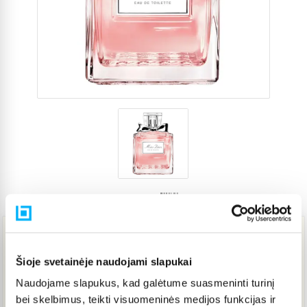
Prekės kodas
5563573
111,84 €
Šioje svetainėje naudojami slapukai
Naudojame slapukus, kad galėtume suasmeninti turinį
Į KREPŠELĮ
bei skelbimus, teikti visuomeninės medijos funkcijas ir