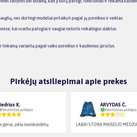
omines savybes bei dizainą, kad ji būtų patogi, funkcionali ir tinkama kasd
glių, nes skirtingi modeliai pritaikyti pagal jų poreikius ir veiklas.
se, kai svarbu patogiai ir saugiai nešiotis reikalingus daiktus.
e tinkamą variantą pagal vaiko poreikius ir kasdienius įpročius.
Pirkėjų atsiliepimai apie prekes
iedrius K.
ARVYDAS Č.
Patvirtintas pirkėjas
Patvirtintas pirkėjas
s gerai, jokiu nusiskundimų
LABAI STORA MAIŠELIO MEDŽI