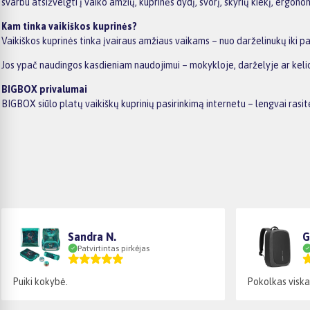
svarbu atsižvelgti į vaiko amžių, kuprinės dydį, svorį, skyrių kiekį, ergon
Kam tinka vaikiškos kuprinės?
Vaikiškos kuprinės tinka įvairaus amžiaus vaikams – nuo darželinukų iki paau
Jos ypač naudingos kasdieniam naudojimui – mokykloje, darželyje ar kelionė
BIGBOX privalumai
BIGBOX siūlo platų vaikiškų kuprinių pasirinkimą internetu – lengvai rasit
Sandra N.
G
Patvirtintas pirkėjas
Puiki kokybė.
Pokolkas viska