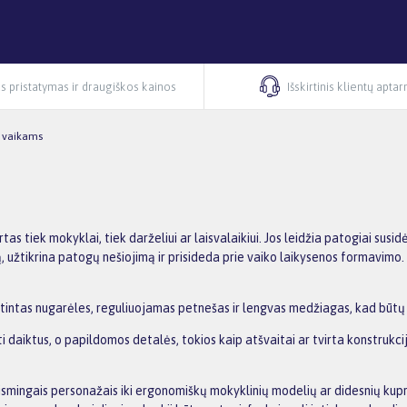
s pristatymas ir draugiškos kainos
Išskirtinis klientų apta
s vaikams
rtas tiek mokyklai, tiek darželiui ar laisvalaikiui. Jos leidžia patogiai susi
ą, užtikrina patogų nešiojimą ir prisideda prie vaiko laikysenos formavimo.
štintas nugarėles, reguliuojamas petnešas ir lengvas medžiagas, kad būtų 
ėti daiktus, o papildomos detalės, tokios kaip atšvaitai ar tvirta konstruk
 žaismingais personažais iki ergonomiškų mokyklinių modelių ar didesnių k