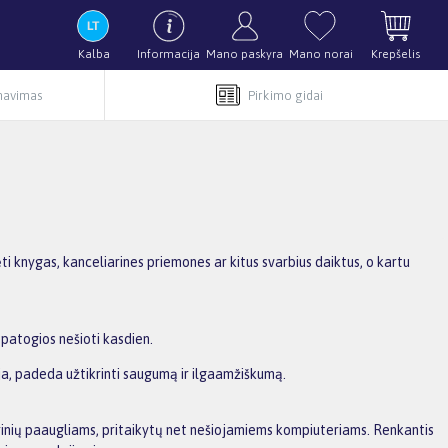
Kalba
Informacija
Mano paskyra
Mano norai
Krepšelis
rnavimas
Pirkimo gidai
dėti knygas, kanceliarines priemones ar kitus svarbius daiktus, o kartu
patogios nešioti kasdien.
cija, padeda užtikrinti saugumą ir ilgaamžiškumą.
uprinių paaugliams, pritaikytų net nešiojamiems kompiuteriams. Renkantis