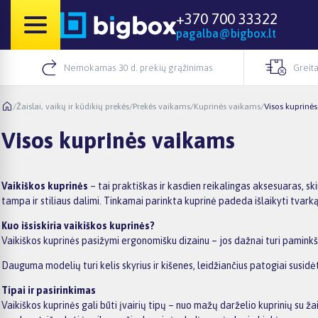
+370 700 33322
pagalba@bigbox.lt
Nemokamas 30 d. prekių grąžinimas
Greita
/
Žaislai, vaikų ir kūdikių prekės
/
Prekės vaikams
/
Kuprinės vaikams
/
Visos kuprinė
Visos kuprinės vaikams
Vaikiškos kuprinės
– tai praktiškas ir kasdien reikalingas aksesuaras, ski
tampa ir stiliaus dalimi. Tinkamai parinkta kuprinė padeda išlaikyti tvark
Kuo išsiskiria vaikiškos kuprinės?
Vaikiškos kuprinės pasižymi ergonomišku dizainu – jos dažnai turi pamink
Dauguma modelių turi kelis skyrius ir kišenes, leidžiančius patogiai susid
Tipai ir pasirinkimas
Vaikiškos kuprinės gali būti įvairių tipų – nuo mažų darželio kuprinių su