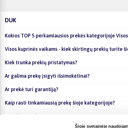
DUK
Kokios TOP 5 perkamiausios prekės kategorijoje Viso
Visos kuprinės vaikams - kiek skirtingų prekių turite š
Kiek trunka prekių pristatymas?
Ar galima prekę įsigyti išsimokėtinai?
Ar prekė turi garantiją?
Kaip rasti tinkamiausią prekę šioje kategorijoje?
Ar galima prekę atsiimti vietoje?
Šioje svetainėje naudojam