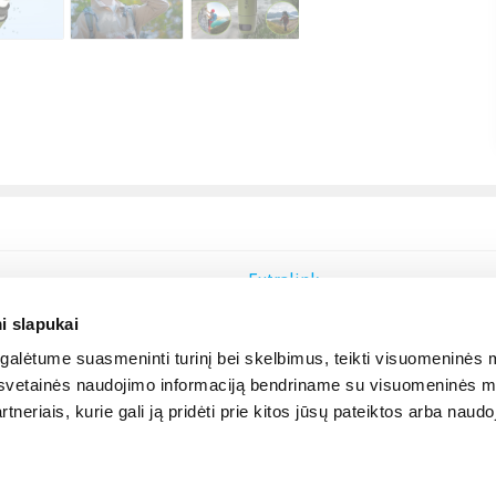
Extralink
i slapukai
alėtume suasmeninti turinį bei skelbimus, teikti visuomeninės m
o, svetainės naudojimo informaciją bendriname su visuomeninės m
tneriais, kurie gali ją pridėti prie kitos jūsų pateiktos arba naud
© 2012-
2026
BIGBOX.LT