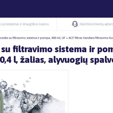
s pristatymas ir draugiškos kainos
Išskirtinis klientų apta
telis su filtravimo sistema ir pompa, 400 ml, UF + ACF filtras Vandens filtravimo butel
su filtravimo sistema ir pom
0,4 l, žalias, alyvuogių spal