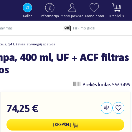
Kalba
Informacija
Mano paskyra
Mano norai
Krepšelis
rnavimas
Pirkimo gidai
is, 0,4 l, žalias, alyvuogių spalvos
pa, 400 ml, UF + ACF filtras
vos
Prekės kodas
5563499
74,25 €
Į KREPŠELĮ