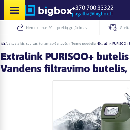
+370 700 33322
pagalba@bigbox.lt
Nemokamas 30 d. prekių grąžinimas
Greita
/
Laisvalaikis, sportas, turizmas
/
Gertuvės ir Termo puodeliai
/
Extralink PURISOO+ bu
Extralink PURISOO+ butelis 
Vandens filtravimo butelis, 