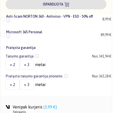
IŠPARDUOTA
Anti-Scam NORTON 360 - Antivirus - VPN - ESD - 50% off
8,99 €
Microsoft 365 Personal
89,99 €
Pratęsta garantija
Taisymo garantija
Nuo 341,94 €
+ 2
+ 3
metai
Pratęsta taisymo garantija įmonėms
Nuo 365,18 €
+ 2
+ 3
metai
Venipak kurjeris
(
3,99 €
)
Teirautis