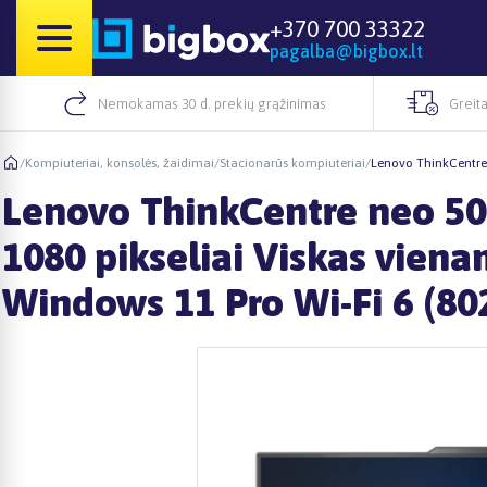
+370 700 33322
pagalba@bigbox.lt
Nemokamas 30 d. prekių grąžinimas
Greita
/
Kompiuteriai, konsolės, žaidimai
/
Stacionarūs kompiuteriai
/
Lenovo ThinkCentre 
Lenovo ThinkCentre neo 50a
1080 pikseliai Viskas vie
Windows 11 Pro Wi-Fi 6 (802