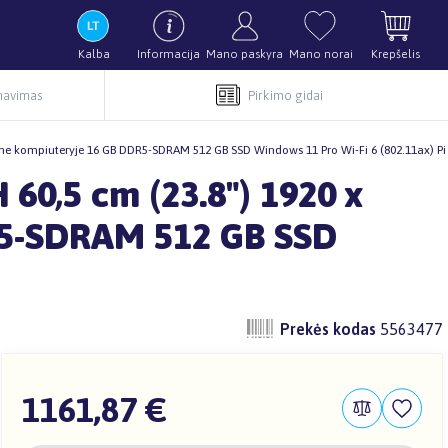
Kalba
Informacija
Mano paskyra
Mano norai
Krepšelis
rnavimas
Pirkimo gidai
name kompiuteryje 16 GB DDR5-SDRAM 512 GB SSD Windows 11 Pro Wi-Fi 6 (802.11ax) Pi
60,5 cm (23.8") 1920 x
DR5-SDRAM 512 GB SSD
Prekės kodas
5563477
1161,87 €