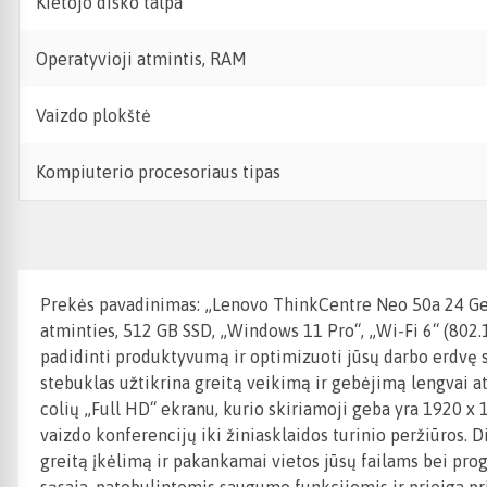
Kietojo disko talpa
Operatyvioji atmintis, RAM
Vaizdo plokštė
Kompiuterio procesoriaus tipas
Prekės pavadinimas: „Lenovo ThinkCentre Neo 50a 24 Gen
atminties, 512 GB SSD, „Windows 11 Pro“, „Wi-Fi 6“ (802.
padidinti produktyvumą ir optimizuoti jūsų darbo erdvę s
stebuklas užtikrina greitą veikimą ir gebėjimą lengvai at
colių „Full HD“ ekranu, kurio skiriamoji geba yra 1920 x 1
vaizdo konferencijų iki žiniasklaidos turinio peržiūros. 
greitą įkėlimą ir pakankamai vietos jūsų failams bei pro