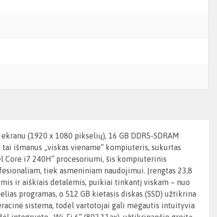
ų) ekranu (1920 x 1080 pikselių), 16 GB DDR5-SDRAM
 tai išmanus „viskas viename“ kompiuteris, sukurtas
el Core i7 240H“ procesoriumi, šis kompiuterinis
rofesionaliam, tiek asmeniniam naudojimui. Įrengtas 23,8
mis ir aiškiais detalėmis, puikiai tinkantį viskam – nuo
elias programas, o 512 GB kietasis diskas (SSD) užtikrina
acinė sistema, todėl vartotojai gali mėgautis intuityvia