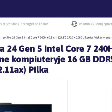
s pristatymas ir draugiškos kainos
Išskirtinis klientų apta
neo 50a 24 Gen 5 Intel Core 7 240H 60,5 cm (23.8") 1920 x 1080 pikseliai Viskas vie
 24 Gen 5 Intel Core 7 240H 
name kompiuteryje 16 GB D
.11ax) Pilka