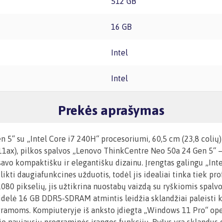
512 GB
16 GB
Intel
Intel
Prekės aprašymas
 5“ su „Intel Core i7 240H“ procesoriumi, 60,5 cm (23,8 coli
11ax), pilkos spalvos „Lenovo ThinkCentre Neo 50a 24 Gen 5“ –
avo kompaktišku ir elegantišku dizainu. Įrengtas galingu „Int
likti daugiafunkcines užduotis, todėl jis idealiai tinka tiek p
080 pikselių, jis užtikrina nuostabų vaizdą su ryškiomis spalvo
Didelė 16 GB DDR5-SDRAM atmintis leidžia sklandžiai paleisti k
gramoms. Kompiuteryje iš anksto įdiegta „Windows 11 Pro“ oper