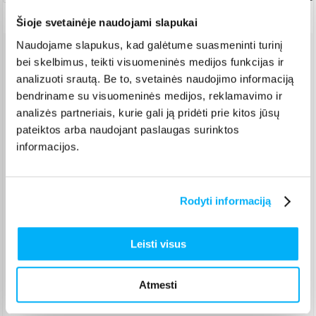
Šioje svetainėje naudojami slapukai
Naudojame slapukus, kad galėtume suasmeninti turinį
bei skelbimus, teikti visuomeninės medijos funkcijas ir
Venipak paštomatas
(
Nemokamai
)
analizuoti srautą. Be to, svetainės naudojimo informaciją
Pristato ir šeštadienį
Teirautis
bendriname su visuomeninės medijos, reklamavimo ir
analizės partneriais, kurie gali ją pridėti prie kitos jūsų
Venipak kurjeris
(
6,99 €
)
Teirautis
pateiktos arba naudojant paslaugas surinktos
informacijos.
Omniva paštomatas
(
2,29 €
)
Pristato ir šeštadienį
Teirautis
Smartposti paštomatas
(
2,39 €
)
Rodyti informaciją
Pristato ir šeštadienį
Teirautis
Leisti visus
DPD kurjeris
(
7,99 €
)
Teirautis
DPD paštomatas
(
3,99 €
)
Atmesti
Pristato ir šeštadienį
Teirautis