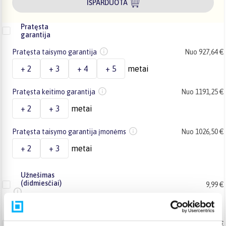
IŠPARDUOTA
Pratęsta
garantija
Pratęsta taisymo garantija
Nuo 927,64 €
+ 2
+ 3
+ 4
+ 5
metai
Pratęsta keitimo garantija
Nuo 1191,25 €
+ 2
+ 3
metai
Pratęsta taisymo garantija įmonėms
Nuo 1026,50 €
+ 2
+ 3
metai
Užnešimas
(didmiesčiai)
9,99 €
Užnešimas (kiti miestai ir
rajonai)
9,99 €