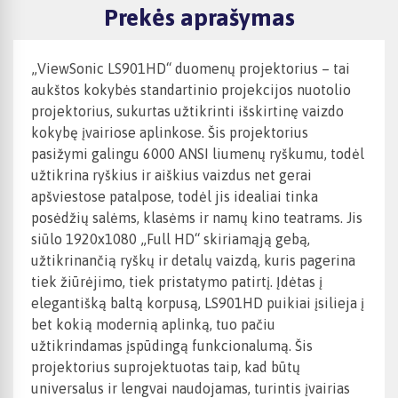
Prekės aprašymas
„ViewSonic LS901HD“ duomenų projektorius – tai
aukštos kokybės standartinio projekcijos nuotolio
projektorius, sukurtas užtikrinti išskirtinę vaizdo
kokybę įvairiose aplinkose. Šis projektorius
pasižymi galingu 6000 ANSI liumenų ryškumu, todėl
užtikrina ryškius ir aiškius vaizdus net gerai
apšviestose patalpose, todėl jis idealiai tinka
posėdžių salėms, klasėms ir namų kino teatrams. Jis
siūlo 1920x1080 „Full HD“ skiriamąją gebą,
užtikrinančią ryškų ir detalų vaizdą, kuris pagerina
tiek žiūrėjimo, tiek pristatymo patirtį. Įdėtas į
elegantišką baltą korpusą, LS901HD puikiai įsilieja į
bet kokią modernią aplinką, tuo pačiu
užtikrindamas įspūdingą funkcionalumą. Šis
projektorius suprojektuotas taip, kad būtų
universalus ir lengvai naudojamas, turintis įvairias