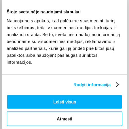
MacBook Air
ir
MacBook Pro
), taip pat
HP
,
Lenovo
,
ASUS
,
DELL
,
Acer
,
MSI
, o AI funkcijų ieškantiems –
Copilot AI
.
Šioje svetainėje naudojami slapukai
Naudojame slapukus, kad galėtume suasmeninti turinį
bei skelbimus, teikti visuomeninės medijos funkcijas ir
analizuoti srautą. Be to, svetainės naudojimo informaciją
Pirkėjų atsiliepimai apie prekes
bendriname su visuomeninės medijos, reklamavimo ir
analizės partneriais, kurie gali ją pridėti prie kitos jūsų
pateiktos arba naudojant paslaugas surinktos
Jaunius P.
informacijos.
Patvirtintas pirkėjas
Geras kompiuteris mokslams, kokybiškas korpusas ir ekranas
Rodyti informaciją
Natalja M.
Patvirtintas pirkėjas
Leisti visus
Esu labai patenkintas pirkiniu! Viskas patiko – labai greitas pristatymas
ir ger ...
Atmesti