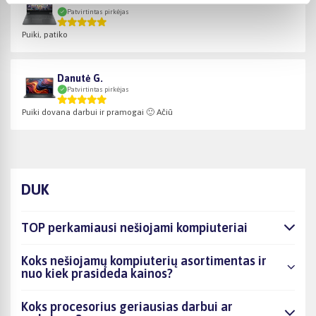
Valentas B.
Patvirtintas pirkėjas
Puiki, patiko
Danutė G.
Patvirtintas pirkėjas
Puiki dovana darbui ir pramogai 🙂 Ačiū
DUK
TOP perkamiausi nešiojami kompiuteriai
Koks nešiojamų kompiuterių asortimentas ir
nuo kiek prasideda kainos?
Koks procesorius geriausias darbui ar