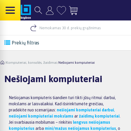
Nemokamas 30 d. prekių grąžinimas
Prekių filtras
/
Kompiuteriai, konsolės, žaidimai
/
Nešiojami kompiuteriai
Nešiojami kompiuteriai
Nešiojamas kompiuteris šiandien turi tikti jūsų ritmui: darbui,
mokslams ar laisvalaikiui. Kad išsirinktumėte greičiau,
pradėkite nuo scenarijaus:
nešiojami kompiuteriai darbui
,
nešiojami kompiuteriai mokslams
ar
žaidimų kompiuteriai
.
Jei svarbiausia mobilumas – rinkitės
lengvus nešiojamus
kompiuterius
arba
mini/mažus nešiojamus kompiuterius
, o