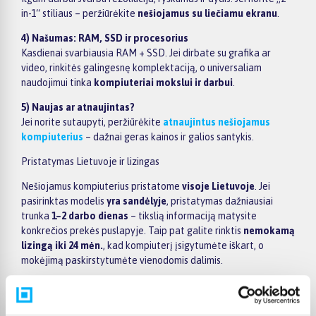
in-1“ stiliaus – peržiūrėkite
nešiojamus su liečiamu ekranu
.
4) Našumas: RAM, SSD ir procesorius
Kasdienai svarbiausia RAM + SSD. Jei dirbate su grafika ar
video, rinkitės galingesnę komplektaciją, o universaliam
naudojimui tinka
kompiuteriai mokslui ir darbui
.
5) Naujas ar atnaujintas?
Jei norite sutaupyti, peržiūrėkite
atnaujintus nešiojamus
kompiuterius
– dažnai geras kainos ir galios santykis.
Pristatymas Lietuvoje ir lizingas
Nešiojamus kompiuterius pristatome
visoje Lietuvoje
. Jei
pasirinktas modelis
yra sandėlyje
, pristatymas dažniausiai
trunka
1–2 darbo dienas
– tikslią informaciją matysite
konkrečios prekės puslapyje. Taip pat galite rinktis
nemokamą
lizingą iki 24 mėn.
, kad kompiuterį įsigytumėte iškart, o
mokėjimą paskirstytumėte vienodomis dalimis.
Populiarūs gamintojai
Rinkitės pagal prekės ženklą:
Apple kompiuteriai
(įskaitant