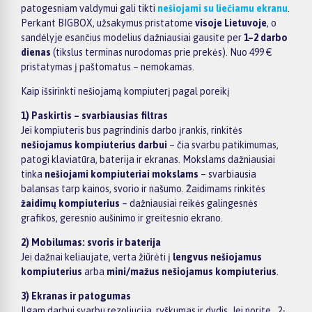
patogesniam valdymui gali tikti
nešiojami su liečiamu ekranu
.
Perkant BIGBOX, užsakymus pristatome
visoje Lietuvoje
, o
sandėlyje esančius modelius dažniausiai gausite per
1–2 darbo
dienas
(tikslus terminas nurodomas prie prekės). Nuo 499 €
pristatymas į paštomatus – nemokamas.
Kaip išsirinkti nešiojamą kompiuterį pagal poreikį
1) Paskirtis – svarbiausias filtras
Jei kompiuteris bus pagrindinis darbo įrankis, rinkitės
nešiojamus kompiuterius darbui
– čia svarbu patikimumas,
patogi klaviatūra, baterija ir ekranas. Mokslams dažniausiai
tinka
nešiojami kompiuteriai mokslams
– svarbiausia
balansas tarp kainos, svorio ir našumo. Žaidimams rinkitės
žaidimų kompiuterius
– dažniausiai reikės galingesnės
grafikos, geresnio aušinimo ir greitesnio ekrano.
2) Mobilumas: svoris ir baterija
Jei dažnai keliaujate, verta žiūrėti į
lengvus nešiojamus
kompiuterius
arba
mini/mažus nešiojamus kompiuterius
.
3) Ekranas ir patogumas
Ilgam darbui svarbu rezoliucija, ryškumas ir dydis. Jei norite „2-